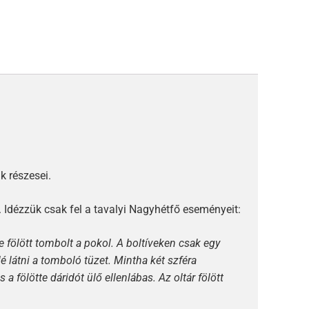
 részesei.
 Idézzük csak fel a tavalyi Nagyhétfő eseményeit:
fölött tombolt a pokol. A boltíveken csak egy
lé látni a tomboló tüzet. Mintha két szféra
 a fölötte dáridót ülő ellenlábas. Az oltár fölött