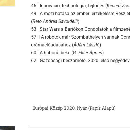
46 | Innováció, technológia, fejlődés (
Keserű Zsol
49 | A mozi hatása az emberi érzékelésre Részle
(
Reto Andrea Savoldelli
)
53 | Star Wars a Bartókon Gondolatok a filmzené
57 | A robotok már Szombathelyen vannak Gon
drámaelőadásához (
Ádám László
)
60 | A háború: béke (
G. Ekler Ágnes
)
62 | Gazdasági beszámoló. 2020. első negyedév
Európai Közép 2020. Nyár (Papír Alapú)