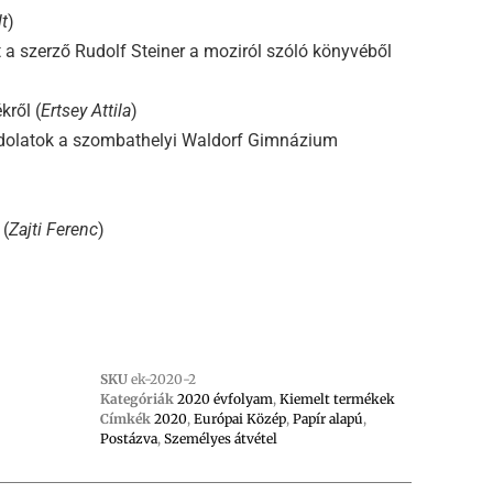
t
)
t a szerző Rudolf Steiner a moziról szóló könyvéből
kről (
Ertsey Attila
)
dolatok a szombathelyi Waldorf Gimnázium
 (
Zajti Ferenc
)
SKU
ek-2020-2
Kategóriák
2020 évfolyam
,
Kiemelt termékek
Címkék
2020
,
Európai Közép
,
Papír alapú
,
Postázva
,
Személyes átvétel