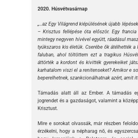
2020. Húsvétvasárnap
„…az Egy Világrend kiépülésének újabb lépéseké
– Krisztus fellépése óta először. Egy francia 
mintegy negyven hívével együtt, ráadásul maszk
tyúkszaros kis életük. Cserébe ők átélhették 
faluban, ahol töltöttem ezt a tragikus Húsvét
áttörték a kordont és kivitték gyerekeiket ját
karhatalom viszi el a renitenseket? Amikor e s
beperelhetnek, szankcionálhatnak azért, amit itt
Támadás alatt áll az Ember. A támadás egysz
jogrendet és a gazdaságot, valamint a középp
Krisztust.
Mire e sorokat olvassák, már részben feloldo
érzékelni, hogy a népharag nő, és egyszercsa