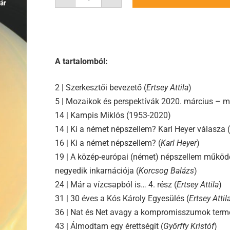
A tartalomból:
2 | Szerkesztői bevezető (
Ertsey Attila
)
5 | Mozaikok és perspektívák 2020. március – 
14 | Kampis Miklós (1953-2020)
14 | Ki a német népszellem? Karl Heyer válasza (
16 | Ki a német népszellem? (
Karl Heyer
)
19 | A közép-európai (német) népszellem működ
negyedik inkarnációja (
Korcsog Balázs
)
24 | Már a vízcsapból is… 4. rész (
Ertsey Attila
)
31 | 30 éves a Kós Károly Egyesülés (
Ertsey Attil
36 | Nat és Net avagy a kompromisszumok termé
43 | Álmodtam egy érettségit (
Győrffy Kristóf
)