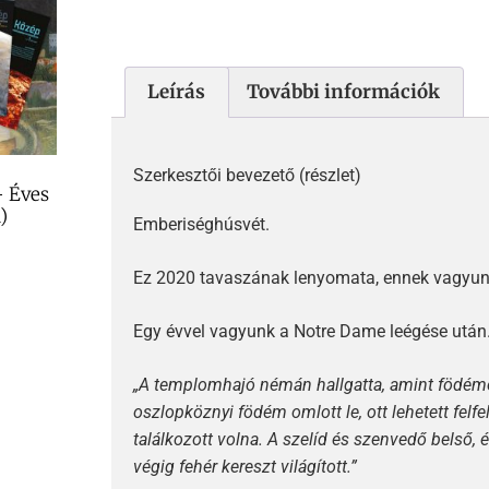
Leírás
További információk
Szerkesztői bevezető (részlet)
– Éves
)
Emberiséghúsvét.
Ez 2020 tavaszának lenyomata, ennek vagyunk
Egy évvel vagyunk a Notre Dame leégése után.
„A templomhajó némán hallgatta, amint födéme 
oszlopköznyi födém omlott le, ott lehetett felfe
találkozott volna. A szelíd és szenvedő belső, és
végig fehér kereszt világított.”