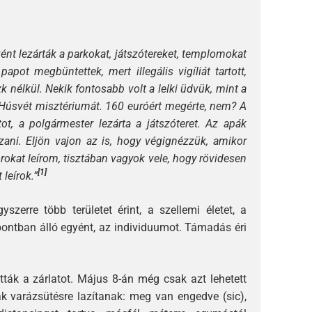
nt lezárták a parkokat, játszótereket, templomokat
papot megbüntettek, mert illegális vigíliát tartott,
 nélkül. Nekik fontosabb volt a lelki üdvük, mint a
a Húsvét misztériumát. 160 euróért megérte, nem? A
ot, a polgármester lezárta a játszóteret. Az apák
szani. Eljön vajon az is, hogy végignézzük, amikor
orokat leírom, tisztában vagyok vele, hogy rövidesen
[1]
 leírok.”
erre több területet érint, a szellemi életet, a
ontban álló egyént, az individuumot. Támadás éri
tták a zárlatot. Május 8-án még csak azt lehetett
k varázsütésre lazítanak: meg van engedve (sic),