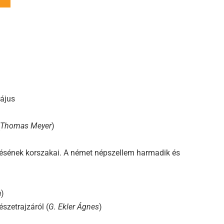
május
Thomas Meyer
)
ésének korszakai. A német népszellem harmadik és
a
)
szetrajzáról (
G. Ekler Ágnes
)