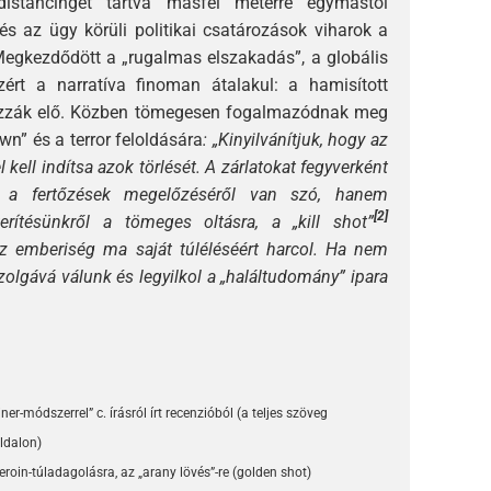
istancinget tartva másfél méterre egymástól
és az ügy körüli politikai csatározások viharok a
Megkezdődött a „rugalmas elszakadás”, a globális
zért a narratíva finoman átalakul: a hamisított
húzzák elő. Közben tömegesen fogalmazódnak meg
wn” és a terror feloldására
: „Kinyilvánítjuk, hogy az
 kell indítsa azok törlését. A zárlatokat fegyverként
 a fertőzések megelőzéséről van szó, hanem
[2]
rítésünkről a tömeges oltásra, a „kill shot”
 emberiség ma saját túléléséért harcol. Ha nem
olgává válunk és legyilkol a „haláltudomány” ipara
ner-módszerrel” c. írásról írt recenzióból (a teljes szöveg
ldalon)
eroin-túladagolásra, az „arany lövés”-re (golden shot)