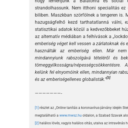
hogy lemenjünk a Balatonra és social d
strandolhassunk. Nem itthoni specialitás ez 
biliben. Maszkban szörfölnek a tengeren is. 
hazugságfelhő kezd tarthatatlanná válni, e
statisztikai adatok közül a kedvezőbbeket 
az alternatív médiában a felhívások a „lockdo
emberiség véget kell vessen a zárlatoknak és el
használták az emberiség ellen. Már nem
mindannyiunk rabszolgává tételéről és beke
tömeggyilkosságra/népességcsökkentésre. Az
kelünk fel elnyomóink ellen, mindannyian rabsz
[3]
és az emberiségellenes globalisták.”
———————-
[1]
részlet az „Online tanítás a koronavírus-járvány idején Stei
megtalálható a
www.mwsz.hu
oldalon, a Szabad Szavak alo
[2]
halálos lövés, vagyis halálos oltás, utalva az intravénás h