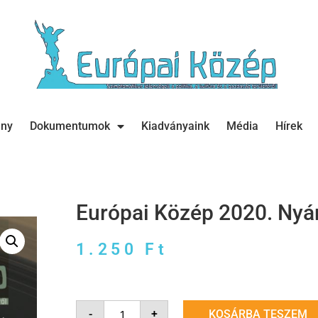
ány
Dokumentumok
Kiadványaink
Média
Hírek
Európai Közép 2020. Nyár
1.250
Ft
-
+
KOSÁRBA TESZEM