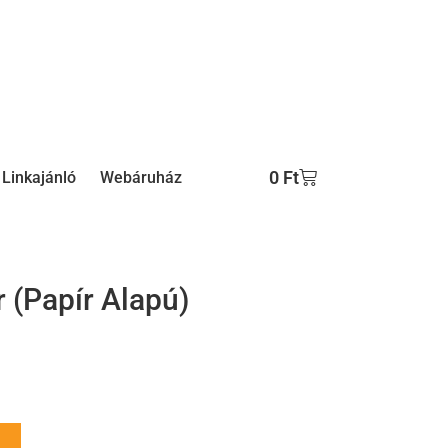
0
Ft
Linkajánló
Webáruház
 (Papír Alapú)