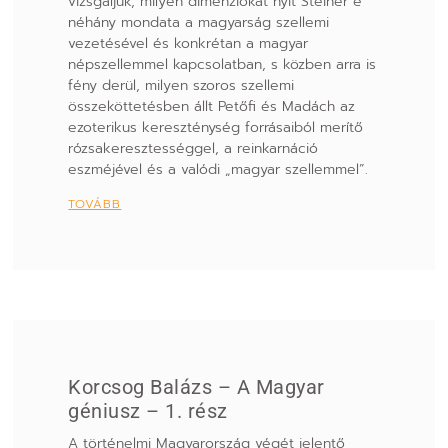
vizsgáljuk, milyen dimenziókat nyit Steiner e
néhány mondata a magyarság szellemi
vezetésével és konkrétan a magyar
népszellemmel kapcsolatban, s közben arra is
fény derül, milyen szoros szellemi
összeköttetésben állt Petőfi és Madách az
ezoterikus kereszténység forrásaiból merítő
rózsakeresztességgel, a reinkarnáció
eszméjével és a valódi „magyar szellemmel”.
TOVÁBB
Korcsog Balázs – A Magyar
géniusz – 1. rész
A történelmi Magyarország végét jelentő