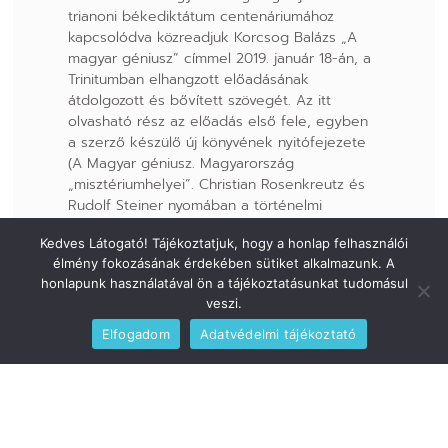
trianoni békediktátum centenáriumához
kapcsolódva közreadjuk Korcsog Balázs „A
magyar géniusz” címmel 2019. január 18-án, a
Trinitumban elhangzott előadásának
átdolgozott és bővített szövegét. Az itt
olvasható rész az előadás első fele, egyben
a szerző készülő új könyvének nyitófejezete
(A Magyar géniusz. Magyarország
„misztériumhelyei”. Christian Rosenkreutz és
Rudolf Steiner nyomában a történelmi
Magyarországon)
Kedves Látogató! Tájékoztatjuk, hogy a honlap felhasználói
TOVÁBB
élmény fokozásának érdekében sütiket alkalmazunk. A
honlapunk használatával ön a tájékoztatásunkat tudomásul
veszi.
Elfogadom
Adatvédelmi tájékoztató