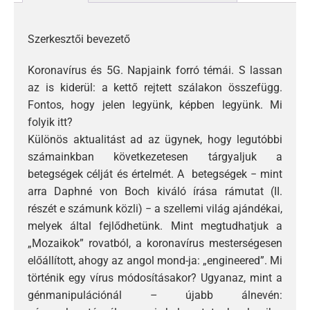
Szerkesztői bevezető
Koronavírus és 5G. Napjaink forró témái. S lassan
az is kiderül: a kettő rejtett szálakon összefügg.
Fontos, hogy jelen legyünk, képben legyünk. Mi
folyik itt?
Különös aktualitást ad az ügynek, hogy legutóbbi
számainkban következetesen tárgyaljuk a
betegségek célját és értelmét. A betegségek − mint
arra Daphné von Boch kiváló írása rámutat (II.
részét e számunk közli) − a szellemi világ ajándékai,
melyek által fejlődhetünk. Mint megtudhatjuk a
„Mozaikok” rovatból, a koronavírus mesterségesen
előállított, ahogy az angol mond-ja: „engineered”. Mi
történik egy vírus módosításakor? Ugyanaz, mint a
génmanipulációnál – újabb álnevén: