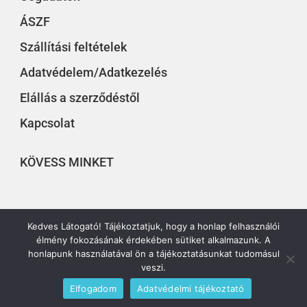
ÁSZF
Szállítási feltételek
Adatvédelem/Adatkezelés
Elállás a szerződéstől
Kapcsolat
KÖVESS MINKET
Kedves Látogató! Tájékoztatjuk, hogy a honlap felhasználói
élmény fokozásának érdekében sütiket alkalmazunk. A
© 2019 – 2022 EURÓPAI KÖZÉP – Minden jog
honlapunk használatával ön a tájékoztatásunkat tudomásul
fenntartva – Készítette:
Hernyák Gábor e.v.
Design:
veszi.
WordPress & Elementor Pro
Elfogadom
Adatvédelmi tájékoztató