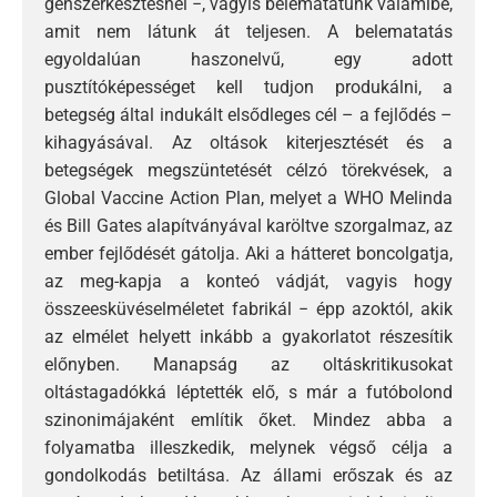
génszerkesztésnél −, vagyis belematatunk valamibe,
amit nem látunk át teljesen. A belematatás
egyoldalúan haszonelvű, egy adott
pusztítóképességet kell tudjon produkálni, a
betegség által indukált elsődleges cél – a fejlődés –
kihagyásával. Az oltások kiterjesztését és a
betegségek megszüntetését célzó törekvések, a
Global Vaccine Action Plan, melyet a WHO Melinda
és Bill Gates alapítványával karöltve szorgalmaz, az
ember fejlődését gátolja. Aki a hátteret boncolgatja,
az meg-kapja a konteó vádját, vagyis hogy
összeesküvéselméletet fabrikál − épp azoktól, akik
az elmélet helyett inkább a gyakorlatot részesítik
előnyben. Manapság az oltáskritikusokat
oltástagadókká léptették elő, s már a futóbolond
szinonimájaként említik őket. Mindez abba a
folyamatba illeszkedik, melynek végső célja a
gondolkodás betiltása. Az állami erőszak és az