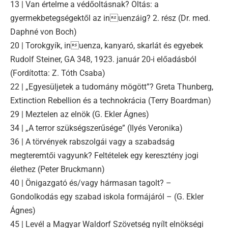
13 | Van értelme a védőoltásnak? Oltás: a
gyermekbetegségektől az inuenzáig? 2. rész (Dr. med.
Daphné von Boch)
20 | Torokgyík, inuenza, kanyaró, skarlát és egyebek
Rudolf Steiner, GA 348, 1923. január 20-i előadásból
(Fordította: Z. Tóth Csaba)
22 | „Egyesüljetek a tudomány mögött”? Greta Thunberg,
Extinction Rebellion és a technokrácia (Terry Boardman)
29 | Meztelen az elnök (G. Ekler Ágnes)
34 | „A terror szükségszerűsége” (Ilyés Veronika)
36 | A törvények rabszolgái vagy a szabadság
megteremtői vagyunk? Feltételek egy keresztény jogi
élethez (Peter Bruckmann)
40 | Önigazgató és/vagy hármasan tagolt? –
Gondolkodás egy szabad iskola formájáról – (G. Ekler
Ágnes)
45 | Levél a Magyar Waldorf Szövetség nyílt elnökségi