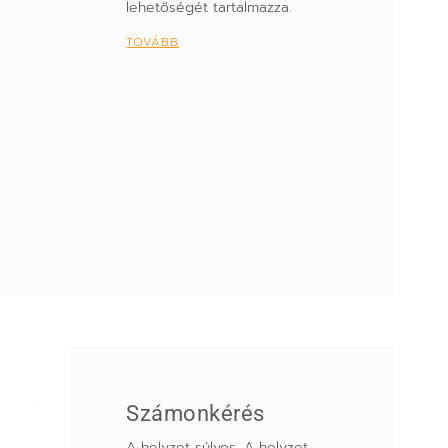
lehetőségét tartalmazza.
TOVÁBB
Számonkérés
A helyzet súlyos. A helyzet