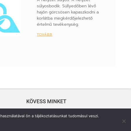
súlyosbodik. Süllyedőben lévő
hajón görcsösen kapaszkodni a
korlátba megkérdőjelezhető
értelmű tevékenység.
TOVÁBB
KÖVESS MINKET
használatával ön a tájékoztatásunkat tudomásul veszi.