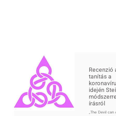
Recenzió 
tanítás a
koronavíru
idején Ste
módszerrel
írásról
„The Devil can 