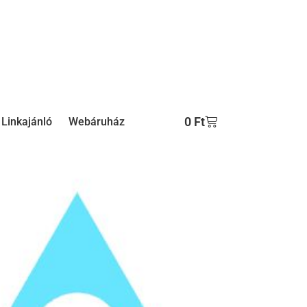
0
Ft
Linkajánló
Webáruház