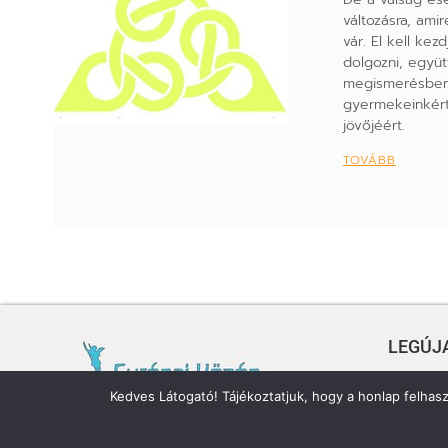
változásra, amir
vár. El kell ke
dolgozni, együt
megismerésben
gyermekeinkért
jövőjéért.
TOVÁBB
LEGÚJA
2025. 4
Kedves Látogató! Tájékoztatjuk, hogy a honlap felhas
Szimptomatikus jelenségek a politika,
2025. 3
kultúra és a gazdaság területéről.