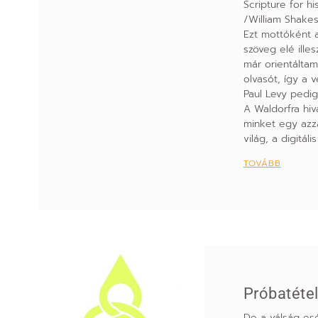
Scripture for h
/William Shake
Ezt mottóként 
szöveg elé illes
már orientáltam
olvasót, így a 
Paul Levy pedig
A Waldorfra hiv
minket egy azz
világ, a digitáli
TOVÁBB
Próbatéte
De a válság esé