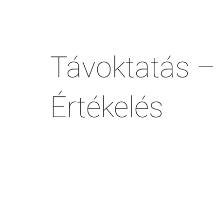
Távoktatás –
Értékelés