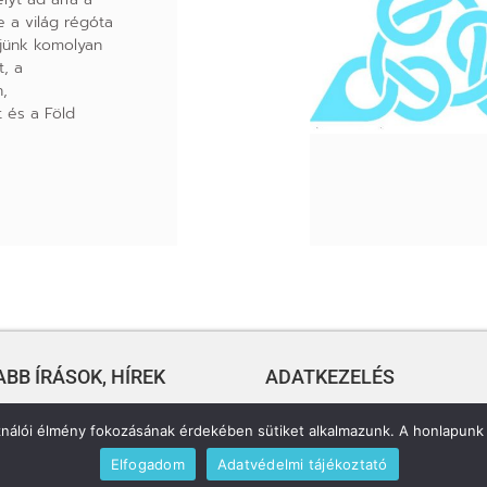
e a világ régóta
zdjünk komolyan
t, a
,
 és a Föld
BB ÍRÁSOK, HÍREK
ADATKEZELÉS
. lapszám
Tárhelyszolgáltató
ználói élmény fokozásának érdekében sütiket alkalmazunk. A honlapunk 
Cégadatok
Elfogadom
Adatvédelmi tájékoztató
. lapszám