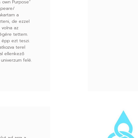
is own Purpose”
speare/
akartam a
zteni, de ezzel
 volna az
végére tettem.
 épp ezt teszi.
atkozva terel
al ellenkező
s univerzum felé.
l
lyt ad arra a