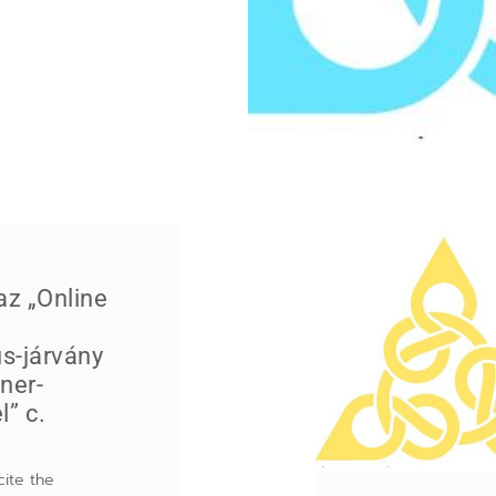
az „Online
s-járvány
iner-
” c.
cite the