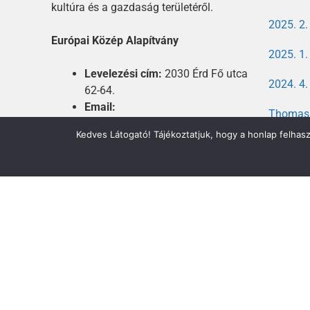
kultúra és a gazdaság területéről.
2025. 2
Európai Közép Alapítvány
2025. 1
Levelezési cím:
2030 Érd Fő utca
2024. 4
62-64.
Email:
Thomas 
azeuropaikozep@gmail.com
aspektu
Kedves Látogató! Tájékoztatjuk, hogy a honlap felhas
Telefon:
+3670 614 7257
© 2019 – 2022 EURÓPAI KÖZÉP 