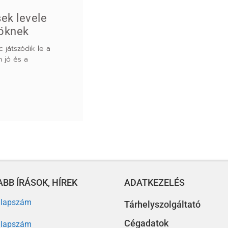
ek levele
öknek
 játszódik le a
n jó és a
BB ÍRÁSOK, HÍREK
ADATKEZELÉS
. lapszám
Tárhelyszolgáltató
Cégadatok
. lapszám