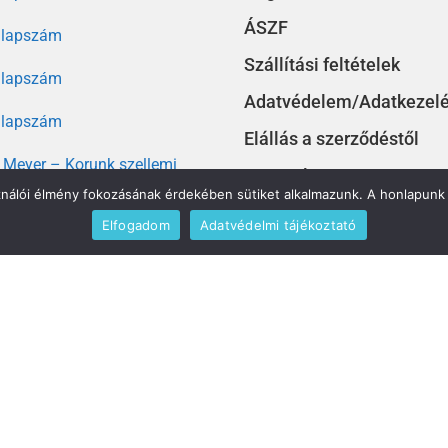
ÁSZF
. lapszám
Szállítási feltételek
. lapszám
Adatvédelem/Adatkezel
. lapszám
Elállás a szerződéstől
Meyer – Korunk szellemi
Kapcsolat
sai
ználói élmény fokozásának érdekében sütiket alkalmazunk. A honlapunk 
Elfogadom
Adatvédelmi tájékoztató
– Minden jog fenntartva – Készítette:
Hernyák Gábor e.v.
Desi