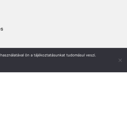
és
használatával ön a tájékoztatásunkat tudomásul veszi.
gn: WordPress & Elementor Pro