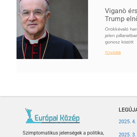
Viganò érs
Trump eln
Örökkévaló harc
jelen pillanatba
gonosz között
TOVÁBB
LEGÚJA
2025. 4
Szimptomatikus jelenségek a politika,
2025. 3