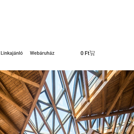
0
Ft
Linkajánló
Webáruház