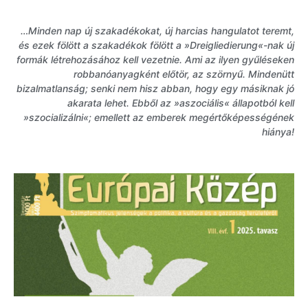
…Minden nap új szakadékokat, új harcias hangulatot teremt,
és ezek fölött a szakadékok fölött a »Dreigliedierung«-nak új
formák létrehozásához kell vezetnie. Ami az ilyen gyűléseken
robbanóanyagként előtör, az szörnyű. Mindenütt
bizalmatlanság; senki nem hisz abban, hogy egy másiknak jó
akarata lehet. Ebből az »aszociális« állapotból kell
»szocializálni«; emellett az emberek megértőképességének
hiánya!