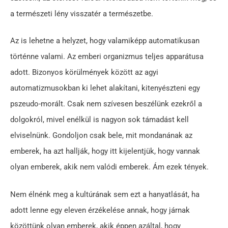
a természeti lény visszatér a természetbe.
Az is lehetne a helyzet, hogy valamiképp automatikusan
történne valami. Az emberi organizmus teljes apparátusa
adott. Bizonyos körülmények között az agyi
automatizmusokban ki lehet alakítani, kitenyészteni egy
pszeudo-morált. Csak nem szívesen beszélünk ezekről a
dolgokról, mivel enélkül is nagyon sok támadást kell
elviselnünk. Gondoljon csak bele, mit mondanának az
emberek, ha azt hallják, hogy itt kijelentjük, hogy vannak
olyan emberek, akik nem valódi emberek. Ám ezek tények.
Nem élnénk meg a kultúrának sem ezt a hanyatlását, ha
adott lenne egy eleven érzékelése annak, hogy járnak
közöttünk olyan emberek, akik éppen azáltal, hogy