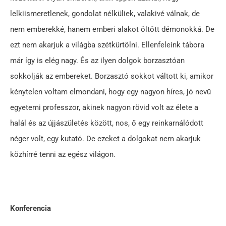
lelkiismeretlenek, gondolat nélküliek, valakivé válnak, de
nem emberekké, hanem emberi alakot öltött démonokká. De
ezt nem akarjuk a világba szétkürtölni. Ellenfeleink tábora
már így is elég nagy. És az ilyen dolgok borzasztóan
sokkolják az embereket. Borzasztó sokkot váltott ki, amikor
kénytelen voltam elmondani, hogy egy nagyon híres, jó nevű
egyetemi professzor, akinek nagyon rövid volt az élete a
halál és az újjászületés között, nos, ő egy reinkarnálódott
néger volt, egy kutató. De ezeket a dolgokat nem akarjuk
közhírré tenni az egész világon.
Konferencia