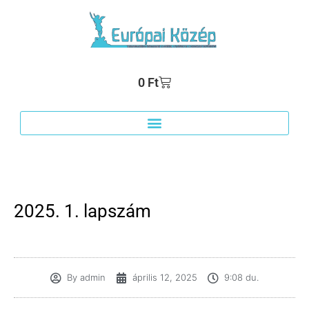
0
Ft
2025. 1. lapszám
By
admin
április 12, 2025
9:08 du.