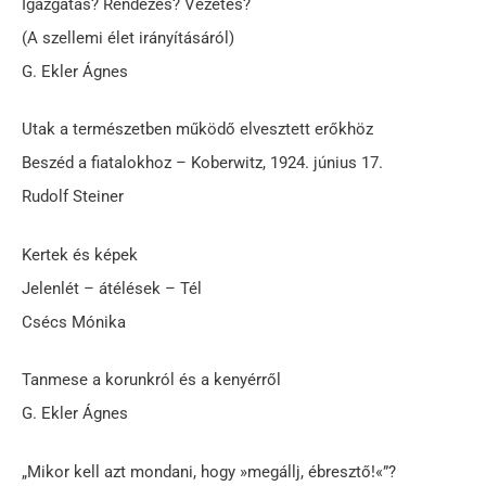
Igazgatás? Rendezés? Vezetés?
(A szellemi élet irányításáról)
G. Ekler Ágnes
Utak a természetben működő elvesztett erőkhöz
Beszéd a fiatalokhoz – Koberwitz, 1924. június 17.
Rudolf Steiner
Kertek és képek
Jelenlét – átélések – Tél
Csécs Mónika
Tanmese a korunkról és a kenyérről
G. Ekler Ágnes
„Mikor kell azt mondani, hogy »megállj, ébresztő!«”?