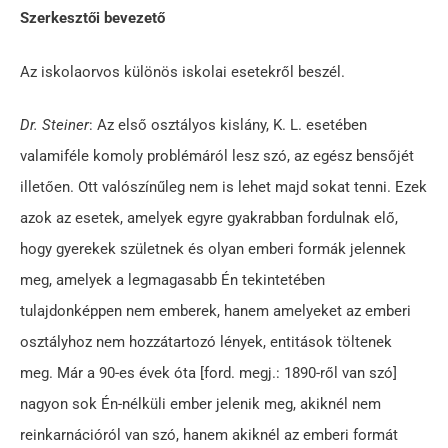
Szerkesztői bevezető
Az iskolaorvos különös iskolai esetekről beszél.
Dr. Steiner
: Az első osztályos kislány, K. L. esetében
valamiféle komoly problémáról lesz szó, az egész bensőjét
illetően. Ott valószínűleg nem is lehet majd sokat tenni. Ezek
azok az esetek, amelyek egyre gyakrabban fordulnak elő,
hogy gyerekek születnek és olyan emberi formák jelennek
meg, amelyek a legmagasabb Én tekintetében
tulajdonképpen nem emberek, hanem amelyeket az emberi
osztályhoz nem hozzátartozó lények, entitások töltenek
meg. Már a 90-es évek óta [ford. megj.: 1890-ről van szó]
nagyon sok Én-nélküli ember jelenik meg, akiknél nem
reinkarnációról van szó, hanem akiknél az emberi formát