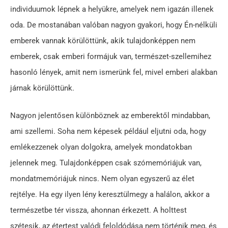
individuumok lépnek a helyükre, amelyek nem igazán illenek
oda. De mostanában valóban nagyon gyakori, hogy Én-nélküli
emberek vannak körülöttünk, akik tulajdonképpen nem
emberek, csak emberi formájuk van, természet-szellemihez
hasonló lények, amit nem ismerünk fel, mivel emberi alakban
járnak körülöttünk.
Nagyon jelentősen különböznek az emberektől mindabban,
ami szellemi. Soha nem képesek például eljutni oda, hogy
emlékezzenek olyan dolgokra, amelyek mondatokban
jelennek meg. Tulajdonképpen csak szómemóriájuk van,
mondatmemóriájuk nincs. Nem olyan egyszerű az élet
rejtélye. Ha egy ilyen lény keresztülmegy a halálon, akkor a
természetbe tér vissza, ahonnan érkezett. A holttest
szétesik, az étertest valódi feloldódása nem történik meg, és