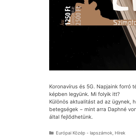
Koronavírus és 5G. Napjaink forró té
képben legyünk. Mi folyik itt?
Különös aktualitást ad az ügynek, 
betegségek − mint arra Daphné von B
által fejlődhetünk.
Európai Közép - lapszámok
,
Hírek