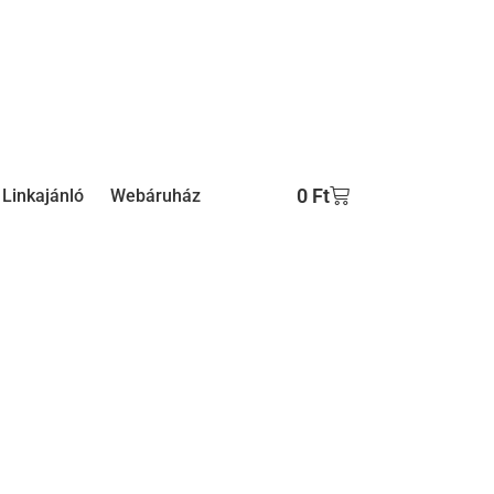
0
Ft
Linkajánló
Webáruház