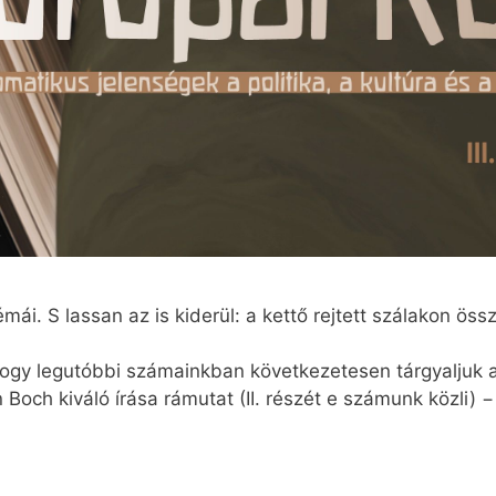
mái. S lassan az is kiderül: a kettő rejtett szálakon öss
hogy legutóbbi számainkban következetesen tárgyaljuk a
och kiváló írása rámutat (II. részét e számunk közli) −