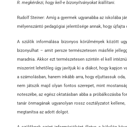
R. megkérdezi, hogy kell-e bizonyítványokat kiállítani.
Rudolf Steiner: Amíg a gyermek ugyanabba az iskolába jár,
mélyenszántó pedagógiai jelentősége annak, hogy újfajta o
A szülők informálása bizonyos körülmények között ugye
bizonyulhat – amit persze természetesen másféle jellegg
maradnia. Akkor ezt természetesen szintén el kell intéznü
miszerint lehetőleg úgy javítjuk ki a diákot, hogy kapjon
a számolásban, hanem inkább arra, hogy eljuttassuk oda, h
nem játszik majd olyan fontos szerepet, mint mostanság.
noteszébe, az egész oktatásban abba a próbálkozásba ford
tanár önmagának ugyanolyan rossz osztályzatot kellene, 
megtanítsa az adott dolgot.