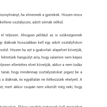
 bizonyítványt, ha elmennek a gyerekek. Hiszen nincs
kellene osztályozni, adott sémák nélkül.
 el teljesen. Ahogyan például az is szükségesnek
gy diáknak hosszabban kell egy adott osztályfokon
ztül. Hiszen ha azt a gyakorlati alapelvet követjük,
bé fektetünk hangsúlyt arra, hogy valamire nem képes
ljesen ellentétes elvet követjük, akkor a nem tudás
a tanár, hogy mindennap osztályzatokat jegyez be a
a diáknak, és egyáltalán ne ítélkezzünk ehelyett. A
mit, mert akkor csupán nem sikerült még neki, hogy