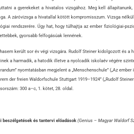
ttatni a gyerekeket a hivatalos vizsgához. Meg kell állapítanunk,
zsga. A záróvizsga a hivatallal kötött kompromisszum. Vizsga nélkül
ógiai rendszerére. Úgy hat, hogy túlhajtja az ember fiziológiai-ps
ettebbek, gyorsabb felfogásúak lennének.
sem került sor év végi vizsgára. Rudolf Steiner kidolgozott és a hi
k a harmadik, a hatodik illetve a nyolcadik iskolaév végére szintén 
morandum” nyomtatásban megjelent a „Menschenschule” („Az ember isk
rern der freien Waldorfschule Stuttgart 1919–1924” („Rudolf Steiner
orszám: 300 a–c, 1. kötet, 28. oldal.
i beszélgetések és tantervi előadások
(Genius – Magyar Waldorf Sz