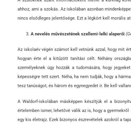
A szülőknek szánt információként illetve a külvilág kö
ahhoz, ami a szokás. Az iskolában azonban mindenképpen 
nincs elsődleges jelentősége. Ezt a légkört kell morális 
A nevelés művészetének szellemi-lelki alaperői
(Ge
Az iskolaév végén számot kell vetnünk azzal, hogy mit értü
hogyan érte el a kitűzött tanítási célt. Néhány ország
személyeknek úgy hozzák a tudomására, hogy jegyeket á
képességre tett szert. Néha, ha nem tudják, hogy a hárma
tesz tanúságot, és három és egynegyedet ír. Be kell vall
A Waldorf-iskolában másképpen készítjük el a bizonyítv
értelemben ismer, lehetővé válik az is, hogy a gyermekről 
egy kis életrajz. Ezek bizonyos észrevételek azokról a ta