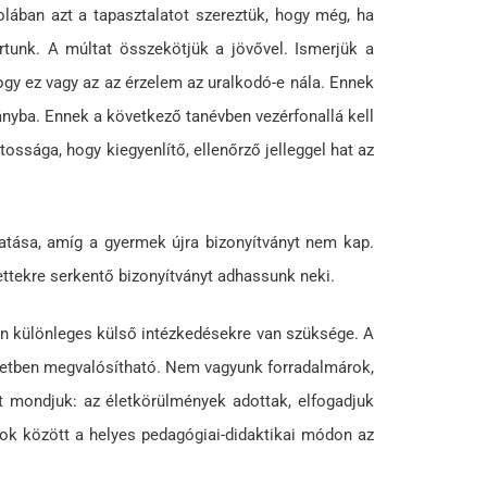
lában azt a tapasztalatot szereztük, hogy még, ha
rtunk. A múltat összekötjük a jövővel. Ismerjük a
ogy ez vagy az az érzelem az uralkodó-e nála. Ennek
ányba. Ennek a következő tanévben vezérfonallá kell
ossága, hogy kiegyenlítő, ellenőrző jelleggel hat az
hatása, amíg a gyermek újra bizonyítványt nem kap.
ettekre serkentő bizonyítványt adhassunk neki.
en különleges külső intézkedésekre van szüksége. A
zetben megvalósítható. Nem vagyunk forradalmárok,
t mondjuk: az életkörülmények adottak, elfogadjuk
ok között a helyes pedagógiai-didaktikai módon az