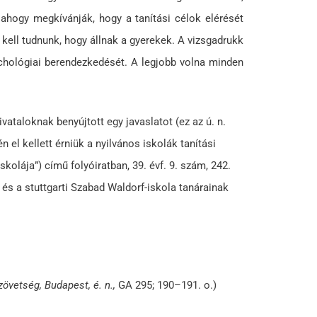
 ahogy megkívánják, hogy a tanítási célok elérését
 kell tudnunk, hogy állnak a gyerekek. A vizsgadrukk
zichológiai berendezkedését. A legjobb volna minden
vataloknak benyújtott egy javaslatot (ez az ú. n.
el kellett érniük a nyilvános iskolák tanítási
olája”) című folyóiratban, 39. évf. 9. szám, 242.
 és a stuttgarti Szabad Waldorf-iskola tanárainak
övetség, Budapest, é. n.,
GA 295; 190–191. o.)