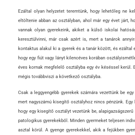
Ezáltal olyan helyzetet teremtünk, hogy lehetőleg ne k
eltöltenie abban az osztályban, ahol már egy évet járt,
vannak olyan gyerekeink, akiket a külső iskolai hatós
keresztülvinni, már csak azért is, mert a tanárok anny
kontaktus alakul ki a gyerek és a tanár között, és ezálta
hogy egy fiút vagy lányt kilencéves korában osztályismét
éves kornak megfelelő osztályba egy év késéssel kerül. Ez
mégis továbbviszi a következő osztályba.
Csak a leggyengébb gyerekek számára vezettünk be egy k
mert nagyszámú kisegítő osztályhoz nincs pénzünk. Egy ki
hogy egy kisegítő osztályt vezetünk be, alapigazságszerű b
patologikus gyerekekből. Minden gyermeket teljesen indiv
asztal körül. A gyenge gyerekekkel, akik a fejükben gy