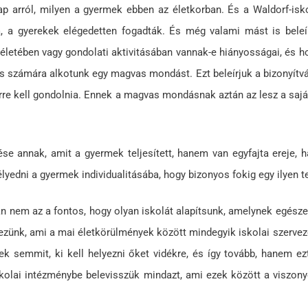
p arról, milyen a gyermek ebben az életkorban. És a Waldorf-isko
ba, a gyerekek elégedetten fogadták. És még valami mást is beleí
 életében vagy gondolati aktivitásában vannak-e hiányosságai, és h
ás számára alkotunk egy magvas mondást. Ezt beleírjuk a bizonyítv
rre kell gondolnia. Ennek a magvas mondásnak aztán az lesz a saját
ése annak, amit a gyermek teljesített, hanem van egyfajta ereje, 
lyedni a gyermek individualitásába, hogy bizonyos fokig egy ilyen t
an nem az a fontos, hogy olyan iskolát alapítsunk, amelynek egész
ezünk, ami a mai életkörülmények között mindegyik iskolai szerve
k semmit, ki kell helyezni őket vidékre, és így tovább, hanem ez
kolai intézménybe belevisszük mindazt, ami ezek között a viszony