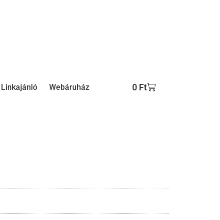
0
Ft
Linkajánló
Webáruház