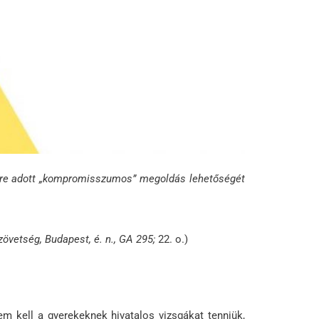
zetre adott „kompromisszumos” megoldás lehetőségét
övetség, Budapest, é. n., GA 295;
22. o.)
m kell a gyerekeknek hivatalos vizsgákat tenniük,