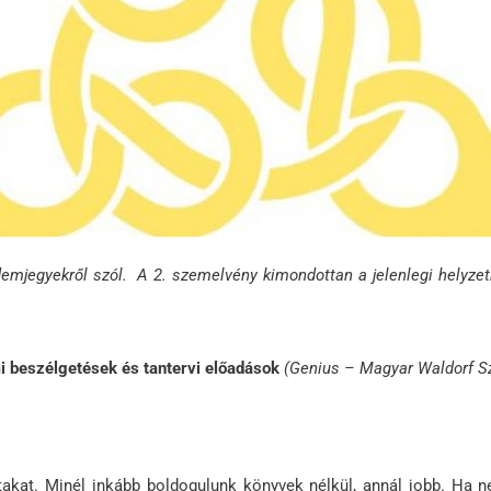
érdemjegyekről szól. A 2. szemelvény kimondottan a jelenlegi hely
i beszélgetések és tantervi előadások
(Genius – Magyar Waldorf Sz
akat. Minél inkább boldogulunk könyvek nélkül, annál jobb. Ha ne