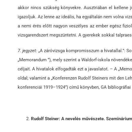
akkor nincs szükség könyvekre. Ausztriában el kellene ju
igazoljuk. Az lenne az ideális, ha egyáltalán nem volna vi
a nemi érés előtt nagyon veszélyes az ember egész fiziol
vizsgarendszert megszüntetni. A gyerekek sokkal talpraes
7. jegyzet:
„A záróvizsga kompromisszum a hivatallal.”: Soha
„Memorandum ”), mely szerint a Waldorf-iskola növendékeine
céljait. A hivatalok elfogadták ezt a javaslatot. – A „Me
oldal; valamint a „Konferenzen Rudolf Steiners mit den Leh
konferenciái 1919–1924”) című könyvben, GA bibliográfiai s
Rudolf Steiner: A nevelés művészete. Szeminárium