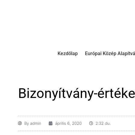
Kezdőlap
Európai Közép Alapítv
Bizonyítvány-értéke
By
admin
április 6, 2020
2:32 du.