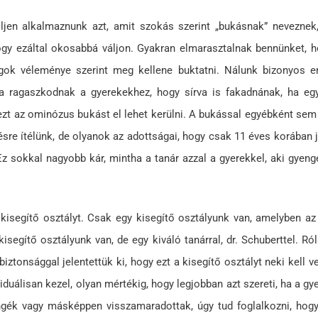
elljen alkalmaznunk azt, amit szokás szerint „bukásnak” nevezne
 hogy ezáltal okosabbá váljon. Gyakran elmarasztalnak bennünket,
ágok véleménye szerint meg kellene buktatni. Nálunk bizonyos e
ira ragaszkodnak a gyerekekhez, hogy sírva is fakadnának, ha eg
l ezt az ominózus bukást el lehet kerülni. A bukással egyébként se
lésre ítélünk, de olyanok az adottságai, hogy csak 11 éves korában
 sokkal nagyobb kár, mintha a tanár azzal a gyerekkel, aki gyenge 
isegítő osztályt. Csak egy kisegítő osztályunk van, amelyben az
segítő osztályunk van, de egy kiváló tanárral, dr. Schuberttel. Ró
iztonsággal jelentettük ki, hogy ezt a kisegítő osztályt neki kell v
iduálisan kezel, olyan mértékig, hogy legjobban azt szereti, ha a
engék vagy másképpen visszamaradottak, úgy tud foglalkozni, hogy