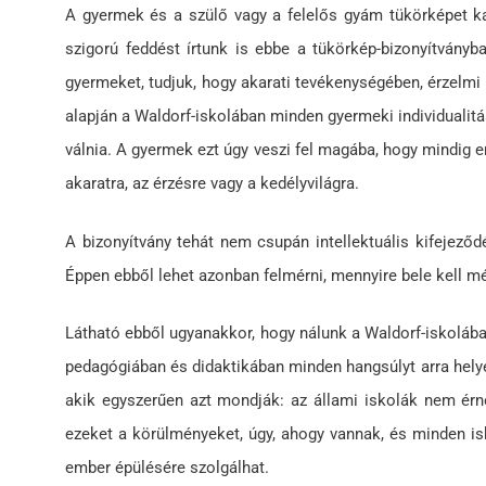
A gyermek és a szülő vagy a felelős gyám tükörképet ka
szigorú feddést írtunk is ebbe a tükörkép-bizonyítvány
gyermeket, tudjuk, hogy akarati tevékenységében, érzelmi
alapján a Waldorf-iskolában minden gyermeki individualit
válnia. A gyermek ezt úgy veszi fel magába, hogy mindig e
akaratra, az érzésre vagy a kedélyvilágra.
A bizonyítvány tehát nem csupán intellektuális kifejeződ
Éppen ebből lehet azonban felmérni, mennyire bele kell mé
Látható ebből ugyanakkor, hogy nálunk a Waldorf-iskoláb
pedagógiában és didaktikában minden hangsúlyt arra hely
akik egyszerűen azt mondják: az állami iskolák nem érne
ezeket a körülményeket, úgy, ahogy vannak, és minden is
ember épülésére szolgálhat.