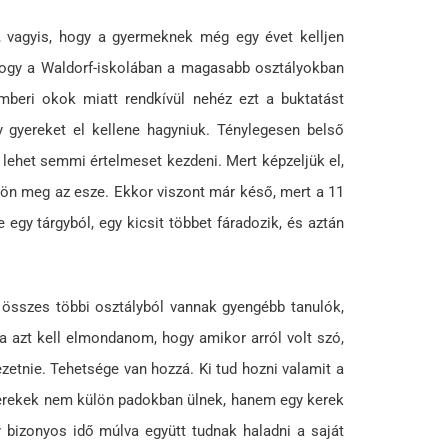
k, vagyis, hogy a gyermeknek még egy évet kelljen
 hogy a Waldorf-iskolában a magasabb osztályokban
mberi okok miatt rendkívül nehéz ezt a buktatást
y gyereket el kellene hagyniuk. Ténylegesen belső
m lehet semmi értelmeset kezdeni. Mert képzeljük el,
 jön meg az esze. Ekkor viszont már késő, mert a 11
egy tárgyból, egy kicsit többet fáradozik, és aztán
 összes többi osztályból vannak gyengébb tanulók,
la azt kell elmondanom, hogy amikor arról volt szó,
ezetnie. Tehetsége van hozzá. Ki tud hozni valamit a
 gyerekek nem külön padokban ülnek, hanem egy kerek
 bizonyos idő múlva együtt tudnak haladni a saját