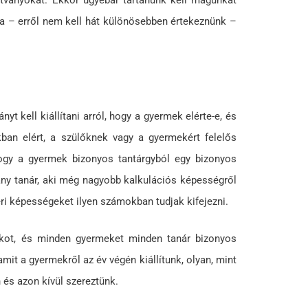
ítványokat. Ekkor ugyebár tartanunk kell magunkat
a – erről nem kell hát különösebben értekeznünk –
t kell kiállítani arról, hogy a gyermek elérte-e, és
kban elért, a szülőknek vagy a gyermekért felelős
hogy a gyermek bizonyos tantárgyból egy bizonyos
hány tanár, aki még nagyobb kalkulációs képességről
ri képességeket ilyen számokban tudjak kifejezni.
 alkot, és minden gyermeket minden tanár bizonyos
amit a gyermekről az év végén kiállítunk, olyan, mint
 és azon kívül szereztünk.