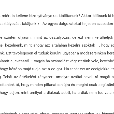
 miért is kellene bizonyítványokat kiállítanunk? Akkor állítsunk ki
sztályozást találjunk ki. Az egyes dolgozatokat teljesen szabadon 
 szintén olyasmi, mint az osztályozás, de ezt nem kerülhetjük
el kezelnénk, mint ahogy azt általában kezelni szokták –, hogy e
nk. Ezt tevőlegesen el tudjuk kerülni ugyebár a módszereinken keres
 valamit a javítástól – vagyis ha számolást végeztetünk vele, kevés
ogy később majd tudja azt a dolgot. Ha tehát ezt az eddigiekkel te
 Tehát az értékelési kényszert, amelyre azáltal neveli rá magát 
ítanánk át, hogy minden pillanatban újra és megint csak segítsünk 
hogy adjon, mint amilyet a diáknak adott, ha a diák nem tud vala