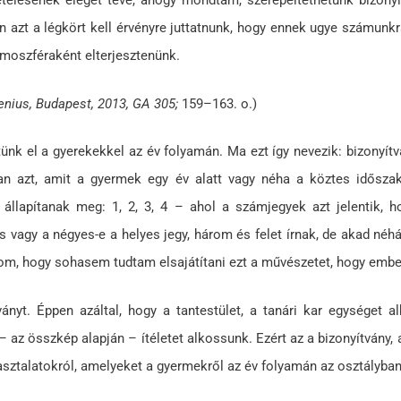
vetelésének eleget téve, ahogy mondtam, szerepeltethetünk bizony
azt a légkört kell érvényre juttatnunk, hogy ennek ugye számunkr
atmoszféraként elterjesztenünk.
nius, Budapest, 2013, GA 305;
159–163. o.)
nk el a gyerekekkel az év folyamán. Ma ezt így nevezik: bizonyítvány
ban azt, amit a gyermek egy év alatt vagy néha a köztes idősza
llapítanak meg: 1, 2, 3, 4 – ahol a számjegyek azt jelentik, 
s vagy a négyes-e a helyes jegy, három és felet írnak, de akad né
anom, hogy sohasem tudtam elsajátítani ezt a művészetet, hogy embe
ányt. Éppen azáltal, hogy a tantestület, a tanári kar egységet
– az összkép alapján – ítéletet alkossunk. Ezért az a bizonyítvány, 
pasztalatokról, amelyeket a gyermekről az év folyamán az osztályban