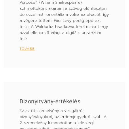
Purpose” /William Shakespeare/
Ezt mottóként akartam a szöveg elé illeszteni,
de ezzel már orientáltam volna az olvasót, így
a végére tettem. Paul Levy pedig épp ezt
teszi. A Waldorfra hivatkozva terel minket egy
azzal ellenkező világ, a digitális univerzum
felé.
TOVÁBB
Bizonyítvány-értékelés
Ez az öt szemelvény a vizsgákról,
bizonyítványokról, az érdemjegyekről szól. A
2. szemelvény kimondottan a jelenlegi
helyzetre adott „kompromisszumos”