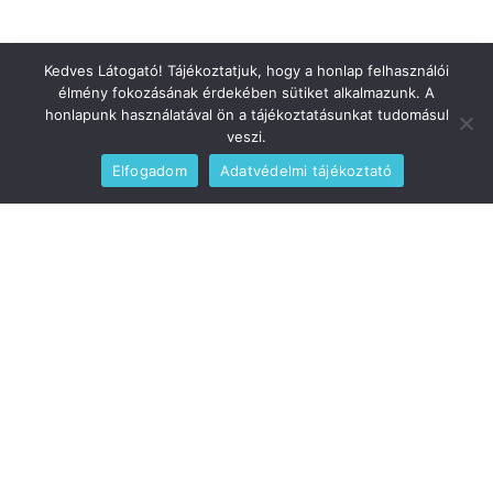
Kedves Látogató! Tájékoztatjuk, hogy a honlap felhasználói
élmény fokozásának érdekében sütiket alkalmazunk. A
Számonkérés
honlapunk használatával ön a tájékoztatásunkat tudomásul
veszi.
A helyzet súlyos. A helyzet súlyosbodik.
Süllyedőben lévő hajón görcsösen
Elfogadom
Adatvédelmi tájékoztató
kapaszkodni a korlátba megkérdőjelezhető
értelmű tevékenység.
TOVÁBB