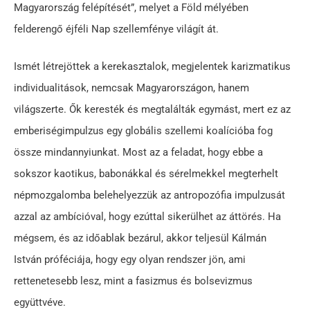
Magyarország felépítését”, melyet a Föld mélyében
felderengő éjféli Nap szellemfénye világít át.
Ismét létrejöttek a kerekasztalok, megjelentek karizmatikus
individualitások, nemcsak Magyarországon, hanem
világszerte. Ők keresték és megtalálták egymást, mert ez az
emberiségimpulzus egy globális szellemi koalícióba fog
össze mindannyiunkat. Most az a feladat, hogy ebbe a
sokszor kaotikus, babonákkal és sérelmekkel megterhelt
népmozgalomba belehelyezzük az antropozófia impulzusát
azzal az ambícióval, hogy ezúttal sikerülhet az áttörés. Ha
mégsem, és az időablak bezárul, akkor teljesül Kálmán
István próféciája, hogy egy olyan rendszer jön, ami
rettenetesebb lesz, mint a fasizmus és bolsevizmus
együttvéve.