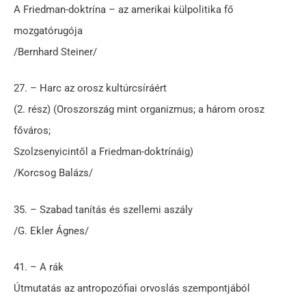
A Friedman-doktrína – az amerikai külpolitika fő
mozgatórugója
/Bernhard Steiner/
27. – Harc az orosz kultúrcsíráért
(2. rész) (Oroszország mint organizmus; a három orosz
főváros;
Szolzsenyicintől a Friedman-doktrínáig)
/Korcsog Balázs/
35. – Szabad tanítás és szellemi aszály
/G. Ekler Ágnes/
41. – A rák
Útmutatás az antropozófiai orvoslás szempontjából