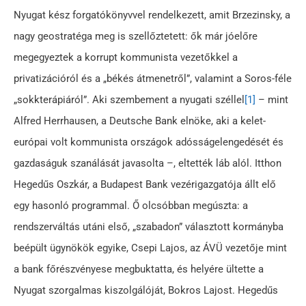
Nyugat kész forgatókönyvvel rendelkezett, amit Brzezinsky, a
nagy geostratéga meg is szellőztetett: ők már jóelőre
megegyeztek a korrupt kommunista vezetőkkel a
privatizációról és a „békés átmenetről”, valamint a Soros-féle
„sokkterápiáról”. Aki szembement a nyugati széllel
[1]
– mint
Alfred Herrhausen, a Deutsche Bank elnöke, aki a kelet-
európai volt kommunista országok adósságelengedését és
gazdaságuk szanálását javasolta –, eltették láb alól. Itthon
Hegedűs Oszkár, a Budapest Bank vezérigazgatója állt elő
egy hasonló programmal. Ő olcsóbban megúszta: a
rendszerváltás utáni első, „szabadon” választott kormányba
beépült ügynökök egyike, Csepi Lajos, az ÁVÜ vezetője mint
a bank főrészvényese megbuktatta, és helyére ültette a
Nyugat szorgalmas kiszolgálóját, Bokros Lajost. Hegedűs