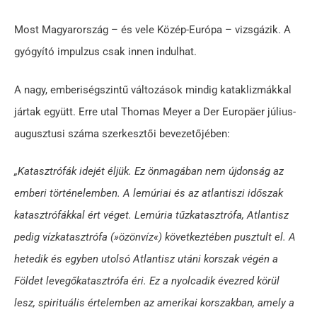
Most Magyarország – és vele Közép-Európa – vizsgázik. A
gyógyító impulzus csak innen indulhat.
A nagy, emberiségszintű változások mindig kataklizmákkal
jártak együtt. Erre utal Thomas Meyer a Der Europäer július-
augusztusi száma szerkesztői bevezetőjében:
„Katasztrófák idejét éljük. Ez önmagában nem újdonság az
emberi történelemben. A lemúriai és az atlantiszi időszak
katasztrófákkal ért véget. Lemúria tűzkatasztrófa, Atlantisz
pedig vízkatasztrófa (»özönvíz«) következtében pusztult el. A
hetedik és egyben utolsó Atlantisz utáni korszak végén a
Földet levegőkatasztrófa éri. Ez a nyolcadik évezred körül
lesz, spirituális értelemben az amerikai korszakban, amely a