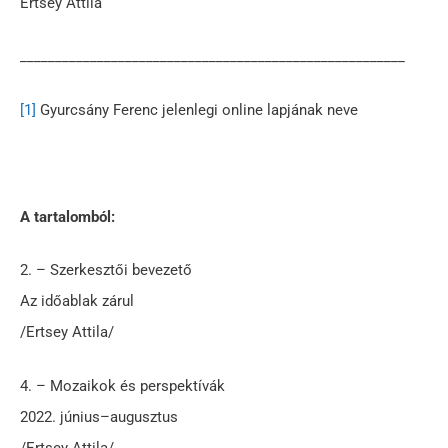
Ertsey Attila
_______________________________________________________
[1]
Gyurcsány Ferenc jelenlegi online lapjának neve
A tartalomból:
2. – Szerkesztői bevezető
Az időablak zárul
/Ertsey Attila/
4. – Mozaikok és perspektívák
2022. június–augusztus
/Ertsey Attila/