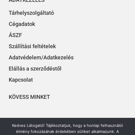
Tárhelyszolgáltató
Cégadatok
ÁSZF
Szállítási feltételek
Adatvédelem/Adatkezelés
Elállás a szerződéstől
Kapcsolat
KÖVESS MINKET
Kedves Látogató! Tájékoztatjuk, hogy a honlap felhasználói
élmény fokozásának érdekében sütiket alkalmazunk. A
© 2019 – 2022 EURÓPAI KÖZÉP – Minden jog