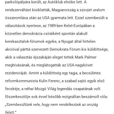
parkolópályára került, az Autóklub elnöke lett. A
rendszerváltást kisiklatták, Magyarország a szovjet uralom
összeomlása után az USA gyarmata lett. Ezzel szembesült a
választások nyertese, az 1989-ben Kelet-Európában a
közvetlen demokrácia csíráiként spontán alakult
kerekasztalok-fórumok egyike, a Nyugat által hirtelen
akcióval párttá szervezett Demokrata Fórum kis küldöttsége,
akik a választás éjszakáján eleget tettek Mark Palmer
meghívásának, és meglátogatták az USA-nagykövet
rezidenciáját. Amint a küldöttség egy tagja, a becsületes
reformkommunista Kulin Ferenc, a szabad sajtó egyik első
fecskéje, a néhai Mozgó Világ legendás csapatának volt
főszerkesztője sok évvel később rezignáltan beszámolt róla:
„Szembesültünk vele, hogy nem rendelkezünk az ország
felett.”