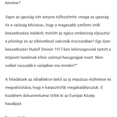
követne?
Vajon az igazság ívét annyira túlfeszítette »maga az igazság
és a valóság kihívása«, hogy a magasabb szellemi erők
beavatkozása indokolt, mielőtt az egész emberiség elpusztul
a jelenlegi és az elkövetkező vakcinák mocsarában? Egy ilyen
beavatkozást Rudolf Steiner 1917-ben lehetségesnek tartott a
központi hatalmak elleni szörnyű hazugságok miatt. Nem
sokkal rosszabb-e valójában ma minden?”
A feladatunk az időablakon belül az új impulzus elültetése és
megvalósítása, hogy e katasztrófát megakadályozzuk. E
küzdelem dokumentumai töltik ki az Európai Közép
hasábjait.