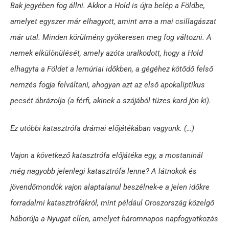
Bak jegyében fog állni. Akkor a Hold is újra belép a Földbe,
amelyet egyszer már elhagyott, amint arra a mai csillagászat
már utal. Minden körülmény gyökeresen meg fog változni. A
nemek elkülönülését, amely azóta uralkodott, hogy a Hold
elhagyta a Földet a lemúriai időkben, a gégéhez kötődő felső
nemzés fogja felváltani, ahogyan azt az első apokaliptikus
pecsét ábrázolja (a férfi, akinek a szájából tüzes kard jön ki).
Ez utóbbi katasztrófa drámai előjátékában vagyunk. (…)
Vajon a következő katasztrófa előjátéka egy, a mostaninál
még nagyobb jelenlegi katasztrófa lenne? A látnokok és
jövendőmondók vajon alaptalanul beszélnek-e a jelen időkre
forradalmi katasztrófákról, mint például Oroszország közelgő
háborúja a Nyugat ellen, amelyet háromnapos napfogyatkozás