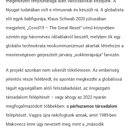
megérkezett fényzuhataga alatt változásokat kezdjünk. A
Nyugat tudatában volt e ritmusnak és készült rá. A globalista
elit egyik bábfigurája, Klaus Schwab 2020 júliusában
megjelent, „Covid19 – The Great Reset” című könyvében
szintén egy hároméves időablakról beszélt, melyben ők egy
globális technokrata neokommunizmust akartak létrehozni a
mesterségesen gerjesztett járvány „sokkterápiája” farvizén.
A projekt azonban nem sikerült tökéletesen. Az emberiség
jelentős része felébredt, és spontán megkezdte a globálissá
tágult egységállam alóli felszabadulást, az önigazgató
társadalom felépítését – vagy ahogy az 2022 nyarán
megfogalmazódott többekben: a
párhuzamos társadalom
felépítését. Vagyis újra nekifogtunk annak, amit 1989-ben
Makovecz Imre úgy nevezett meg, mint a „második