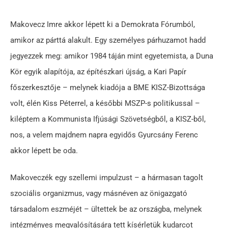
Makovecz Imre akkor lépett ki a Demokrata Fórumból,
amikor az párttá alakult. Egy személyes párhuzamot hadd
jegyezzek meg: amikor 1984 táján mint egyetemista, a Duna
Kör egyik alapítója, az építészkari újság, a Kari Papír
főszerkesztője – melynek kiadója a BME KISZ-Bizottsága
volt, élén Kiss Péterrel, a későbbi MSZP-s politikussal –
kiléptem a Kommunista Ifjúsági Szövetségből, a KISZ-ből,
nos, a velem majdnem napra egyidős Gyurcsány Ferenc
akkor lépett be oda.
Makoveczék egy szellemi impulzust – a hármasan tagolt
szociális organizmus, vagy másnéven az önigazgató
társadalom eszméjét – ültettek be az országba, melynek
intézményes megvalósítására tett kísérletük kudarcot