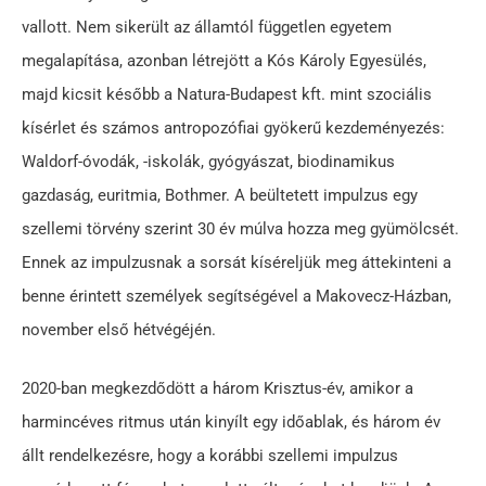
vallott. Nem sikerült az államtól független egyetem
megalapítása, azonban létrejött a Kós Károly Egyesülés,
majd kicsit később a Natura-Budapest kft. mint szociális
kísérlet és számos antropozófiai gyökerű kezdeményezés:
Waldorf-óvodák, -iskolák, gyógyászat, biodinamikus
gazdaság, euritmia, Bothmer. A beültetett impulzus egy
szellemi törvény szerint 30 év múlva hozza meg gyümölcsét.
Ennek az impulzusnak a sorsát kíséreljük meg áttekinteni a
benne érintett személyek segítségével a Makovecz-Házban,
november első hétvégéjén.
2020-ban megkezdődött a három Krisztus-év, amikor a
harmincéves ritmus után kinyílt egy időablak, és három év
állt rendelkezésre, hogy a korábbi szellemi impulzus