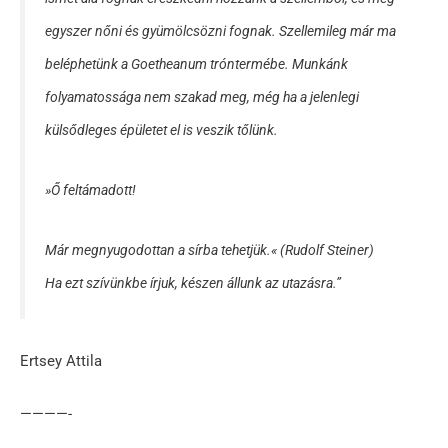
egyszer nőni és gyümölcsözni fognak. Szellemileg már ma
beléphetünk a Goetheanum tróntermébe. Munkánk
folyamatossága nem szakad meg, még ha a jelenlegi
külsődleges épületet el is veszik tőlünk.
»Ő feltámadott!
Már megnyugodottan a sírba tehetjük.« (Rudolf Steiner)
Ha ezt szívünkbe írjuk, készen állunk az utazásra.”
Ertsey Attila
————-