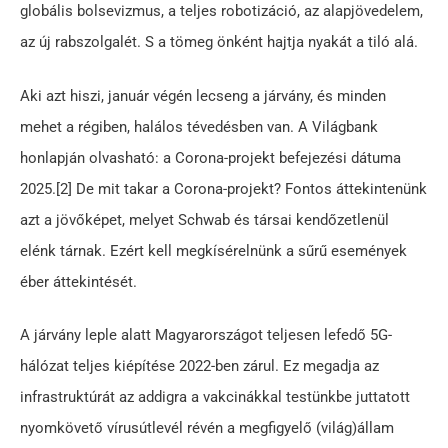
globális bolsevizmus, a teljes robotizáció, az alapjövedelem,
az új rabszolgalét. S a tömeg önként hajtja nyakát a tiló alá.
Aki azt hiszi, január végén lecseng a járvány, és minden
mehet a régiben, halálos tévedésben van. A Világbank
honlapján olvasható: a Corona-projekt befejezési dátuma
2025.[2] De mit takar a Corona-projekt? Fontos áttekintenünk
azt a jövőképet, melyet Schwab és társai kendőzetlenül
elénk tárnak. Ezért kell megkísérelnünk a sűrű események
éber áttekintését.
A járvány leple alatt Magyarországot teljesen lefedő 5G-
hálózat teljes kiépítése 2022-ben zárul. Ez megadja az
infrastruktúrát az addigra a vakcinákkal testünkbe juttatott
nyomkövető vírusútlevél révén a megfigyelő (világ)állam