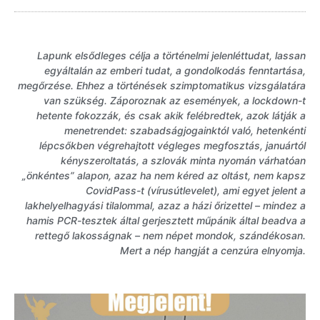
Lapunk elsődleges célja a történelmi jelenléttudat, lassan
egyáltalán az emberi tudat, a gondolkodás fenntartása,
megőrzése. Ehhez a történések szimptomatikus vizsgálatára
van szükség. Záporoznak az események, a lockdown-t
hetente fokozzák, és csak akik felébredtek, azok látják a
menetrendet: szabadságjogainktól való, hetenkénti
lépcsőkben végrehajtott végleges megfosztás, januártól
kényszeroltatás, a szlovák minta nyomán várhatóan
„önkéntes” alapon, azaz ha nem kéred az oltást, nem kapsz
CovidPass-t (vírusútlevelet), ami egyet jelent a
lakhelyelhagyási tilalommal, azaz a házi őrizettel – mindez a
hamis PCR-tesztek által gerjesztett műpánik által beadva a
rettegő lakosságnak – nem népet mondok, szándékosan.
Mert a nép hangját a cenzúra elnyomja.