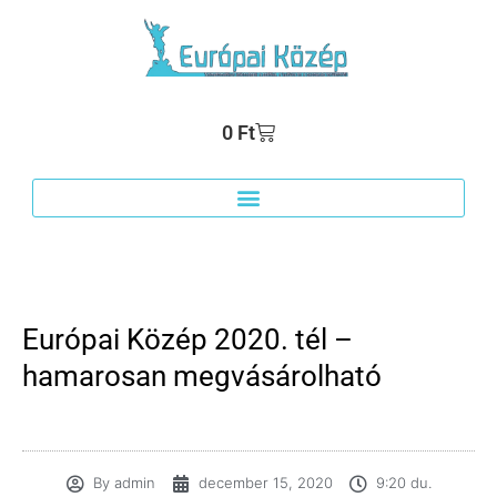
0
Ft
Európai Közép 2020. tél –
hamarosan megvásárolható
By
admin
december 15, 2020
9:20 du.