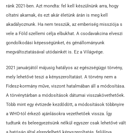
ránk 2021-ben. Azt mondta: fel kell készülnünk arra, hogy
oltatni akarnak, és ezt akár életünk árán is meg kell
akadályoznunk. Ha nem tesszük, az emberiség missziója s
vele a Föld szellemi célja elbukhat. A csodavakcina elveszi
gondolkodási képességünket, és génállományunk
megváltoztatásával utódainkét is. Ez a Világvége.
2021 januárjától májusig hatályos az egészségügyi törvény,
mely lehetővé teszi a kényszeroltatást. A törvény nem a
Fidesz-kormány műve, viszont hatalmában áll a módosítása.
A törvénytárban a módosítások dátumai visszakövethetőek.
Több mint egy évtizede kezdődött, a módosítások többnyire
a WHO-tól érkező ajánlásokra vezethetőek vissza. Így
tudtunk és beleegyezésünk nélkül egyszer csak lehetővé vált
a hatóság által elrendelhető kényszeroltatás, felülírva