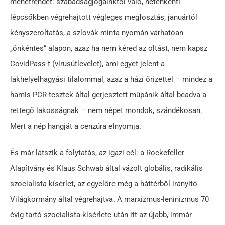
menetrendet: szabadságjogainktól való, hetenkénti
lépcsőkben végrehajtott végleges megfosztás, januártól
kényszeroltatás, a szlovák minta nyomán várhatóan
„önkéntes” alapon, azaz ha nem kéred az oltást, nem kapsz
CovidPass-t (vírusútlevelet), ami egyet jelent a
lakhelyelhagyási tilalommal, azaz a házi őrizettel – mindez a
hamis PCR-tesztek által gerjesztett műpánik által beadva a
rettegő lakosságnak – nem népet mondok, szándékosan.
Mert a nép hangját a cenzúra elnyomja.
És már látszik a folytatás, az igazi cél: a Rockefeller
Alapítvány és Klaus Schwab által vázolt globális, radikális
szocialista kísérlet, az egyelőre még a háttérből irányító
Világkormány által végrehajtva. A marxizmus-leninizmus 70
évig tartó szocialista kísérlete után itt az újabb, immár