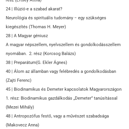
24 | Illúzió-e a szabad akarat?
Neurológia és spirituális tudomány − egy szükséges
kiegészítés (Thomas H. Meyer)
28 | A Magyar géniusz
A magyar népszellem, nyelvszellem és gondolkodásszellem
nyomában. 2. rész (Korcsog Balázs)
38 | Preparátum(G. Ekler Ágnes)
40 | Álom az államban vagy felébredés a gondolkodásban
(Zajti Ferenc)
45 | Biodinamikus és Demeter kapcsolatok Magyarországon
1. rész: Biodinamikus gazdálkodás „Demeter” tanúsítással
(Mezei Mihály)
48 | Antropozófus festő, vagy a művészet szabadsága
(Makovecz Anna)