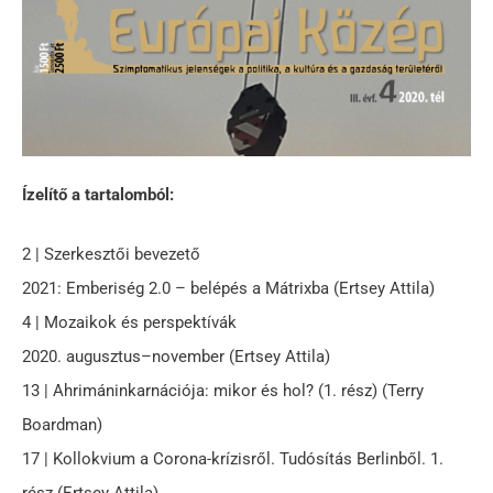
Ízelítő a tartalomból:
2 | Szerkesztői bevezető
2021: Emberiség 2.0 – belépés a Mátrixba (Ertsey Attila)
4 | Mozaikok és perspektívák
2020. augusztus–november (Ertsey Attila)
13 | Ahrimáninkarnációja: mikor és hol? (1. rész) (Terry
Boardman)
17 | Kollokvium a Corona-krízisről. Tudósítás Berlinből. 1.
rész (Ertsey Attila)