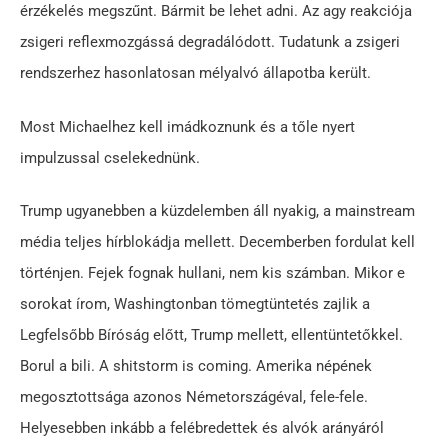
érzékelés megszűnt. Bármit be lehet adni. Az agy reakciója
zsigeri reflexmozgássá degradálódott. Tudatunk a zsigeri
rendszerhez hasonlatosan mélyalvó állapotba került.
Most Michaelhez kell imádkoznunk és a tőle nyert
impulzussal cselekednünk.
Trump ugyanebben a küzdelemben áll nyakig, a main­stream
média teljes hírblokádja mellett. Decemberben fordulat kell
történjen. Fejek fognak hullani, nem kis számban. Mikor e
sorokat írom, Washingtonban tömegtüntetés zajlik a
Legfelsőbb Bíróság előtt, Trump mellett, ellentüntetőkkel.
Borul a bili. A shitstorm is coming. Amerika népének
megosztottsága azonos Németországéval, fele-fele.
Helyesebben inkább a felébredettek és alvók arányáról