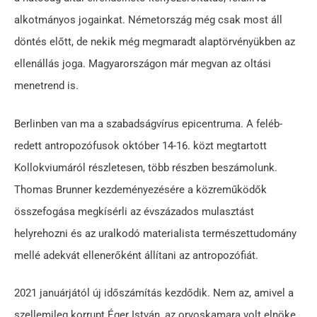
alkotmányos jogainkat. Németország még csak most áll
döntés előtt, de nekik még megmaradt alaptörvényükben az
ellenállás joga. Magyarországon már megvan az oltási
menetrend is.
Berlinben van ma a szabadságvírus epicentruma. A fel­éb­
redett antropozófusok október 14-16. közt megtartott
Kollokviumáról részletesen, több részben beszámolunk.
Thomas Brunner kezdeményezésére a közreműködők
összefogása megkísérli az évszázados mulasztást
helyrehozni és az uralkodó materialista természettudomány
mellé adekvát ellenerőként állítani az antropozófiát.
2021 januárjától új időszámítás kezdődik. Nem az, amivel a
szellemileg korrupt Éger István, az orvoskamara volt elnöke