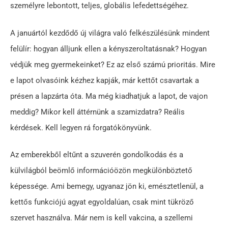
személyre lebontott, teljes, globális lefedettségéhez.
A januártól kezdődő új világra való felkészülésünk mindent
felülír: hogyan álljunk ellen a kényszeroltatásnak? Hogyan
védjük meg gyermekeinket? Ez az első számú prioritás. Mire
e lapot olvasóink kézhez kapják, már kettőt csavartak a
présen a lapzárta óta. Ma még kiadhatjuk a lapot, de vajon
meddig? Mikor kell áttérnünk a szamizdatra? Reális
kérdések. Kell legyen rá forgatókönyvünk.
Az emberekből eltűnt a szuverén gondolkodás és a
külvilágból beömlő információözön megkülönböztető
képessége. Ami bemegy, ugyanaz jön ki, emésztetlenül, a
kettős funkciójú agyat egyoldalúan, csak mint tükröző
szervet használva. Már nem is kell vakcina, a szellemi