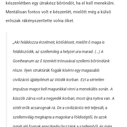
készenlétben egy útrakész bőröndöt, ha el kell menekülni.
Mentálisan fontos volt e készenlét, mielőtt még a külső
erőszak rákényszerítette volna őket.
„Aki feláldozza érzelmeit, kötődéseit, mielőtt ő maga is
feláldozódik, az szellemileg a helyzet ura marad. (…) A
Goetheanum az ő tizenkét trónusával szellemi bőröndünk
része. Ilyen struktúrák fogják kísérni egy magasabb
civilizáció újjáépítését az ötödik korban. Ezt a sértetlen
impulzus-magot kell magunkkal vinni a menekülés során. A
küszöb zárva volt a negyedik korban; most újra nyitva van. A
sötét erők acsarognak rá. De a civilizációs tett teljesült, a
szellemvilág megkapta a magokat a földiségtől, és azok
ismét alá fognak ereszkedni hozzánk a szellemből, és még