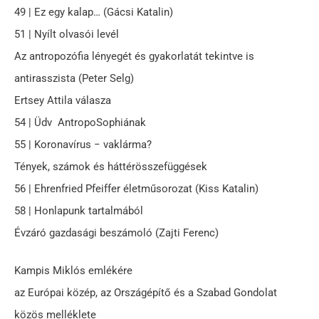
49 | Ez egy kalap… (Gácsi Katalin)
51 | Nyílt olvasói levél
Az antropozófia lényegét és gyakorlatát tekintve is
antirasszista (Peter Selg)
Ertsey Attila válasza
54 | Üdv AntropoSophiának
55 | Koronavírus − vaklárma?
Tények, számok és háttérösszefüggések
56 | Ehrenfried Pfeiffer életműsorozat (Kiss Katalin)
58 | Honlapunk tartalmából
Évzáró gazdasági beszámoló (Zajti Ferenc)
Kampis Miklós emlékére
az Európai közép, az Országépítő és a Szabad Gondolat
közös melléklete