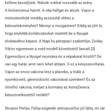
kellene beszéljünk. Nálunk sokkal rosszabb az arány.
A bolsevizmus hatott. A nép hallgat és alszik. Vajon a
miniszterelnök meddig asszisztál ehhez a
bűncselekményhez? Mennyi a mozgástere? Eddig az jött le,
hogy enyhébb korlátozásokat vezetett be a Nyugat
elvárásához képest. A Napi.hu pénzpiaci szakértője, Zsiday
Viktor egyenesen a svéd modell követéséről beszél.[3]
Egyensúlyoz a Nyugat nyomása és a népakarat között? De
van egy határ, amit nem lehet átlépni. S ez a kényszeroltatás.
Vajon az orosz vakcina lesz a placebo, a trükk a
nyomkövető, génmódosító vakcinával szemben? És az
ötmillió vakcina, melyet a kormány az AstraZeneca
bűnszövetkezettől rendelt?
Nicanor Perlas, Fülöp-szigeteki antropozófus jól látta, mi vár