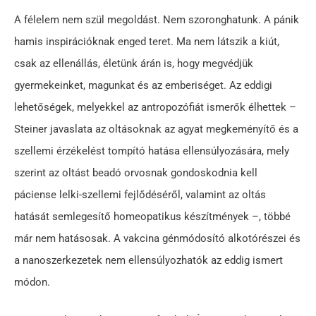
A félelem nem szül megoldást. Nem szoronghatunk. A pánik
hamis inspirációknak enged teret. Ma nem látszik a kiút,
csak az ellenállás, életünk árán is, hogy megvédjük
gyermekeinket, magunkat és az emberiséget. Az eddigi
lehetőségek, melyekkel az antropozófiát ismerők élhettek –
Steiner javaslata az oltásoknak az agyat megkeményítő és a
szellemi érzékelést tompító hatása ellensúlyozására, mely
szerint az oltást beadó orvosnak gondoskodnia kell
páciense lelki-szellemi fejlődéséről, valamint az oltás
hatását semlegesítő homeopatikus készítmények –, többé
már nem hatásosak. A vakcina génmódosító alkotórészei és
a nanoszerkezetek nem ellensúlyozhatók az eddig ismert
módon.