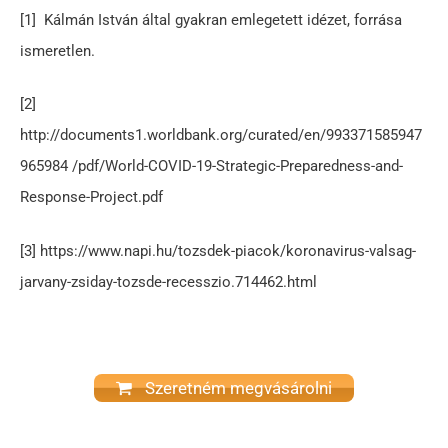
[1] Kálmán István által gyakran emlegetett idézet, forrása
ismeretlen.
[2]
http://documents1.worldbank.org/curated/en/993371585947
965984 /pdf/World-COVID-19-Strategic-Preparedness-and-
Response-Project.pdf
[3] https://www.napi.hu/tozsdek-piacok/koronavirus-valsag-
jarvany-zsiday-tozsde-recesszio.714462.html
Szeretném megvásárolni