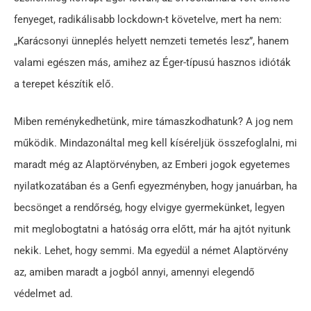
fenyeget, radikálisabb lockdown-t követelve, mert ha nem:
„Karácsonyi ünneplés helyett nemzeti temetés lesz”, hanem
valami egészen más, amihez az Éger-típusú hasznos idióták
a terepet készítik elő.
Miben reménykedhetünk, mire támaszkodhatunk? A jog nem
működik. Mindazonáltal meg kell kíséreljük összefoglalni, mi
maradt még az Alaptörvényben, az Emberi jogok egyetemes
nyilatkozatában és a Genfi egyezményben, hogy januárban, ha
becsönget a rendőrség, hogy elvigye gyermekünket, legyen
mit meglobogtatni a hatóság orra előtt, már ha ajtót nyitunk
nekik. Lehet, hogy semmi. Ma egyedül a német Alaptörvény
az, amiben maradt a jogból annyi, amennyi elegendő
védelmet ad.