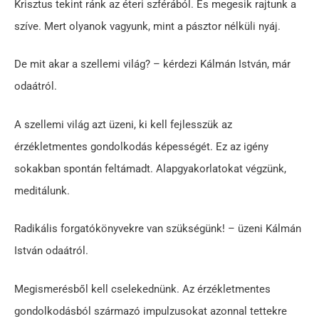
Krisztus tekint ránk az éteri szférából. És megesik rajtunk a
szíve. Mert olyanok vagyunk, mint a pásztor nélküli nyáj.
De mit akar a szellemi világ? – kérdezi Kálmán István, már
odaátról.
A szellemi világ azt üzeni, ki kell fejlesszük az
érzékletmentes gondolkodás képességét. Ez az igény
sokakban spontán feltámadt. Alapgyakorlatokat végzünk,
meditálunk.
Radikális forgatókönyvekre van szükségünk! – üzeni Kálmán
István odaátról.
Megismerésből kell cselekednünk. Az érzékletmentes
gondolkodásból származó impulzusokat azonnal tettekre