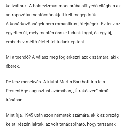
kellváltsuk. A bolsevizmus mocsarába süllyedő világban az
antropozófia mentőcsónakjait kell megépítsük.
A kosárközösségek nem romantikus jófejségek. Ez lesz az
egyetlen út, mely mentén össze tudunk fogni, és egy új,
emberhez méltó életet fel tudunk építeni.
Mi a teendő? A válasz meg fog érkezni azok számára, akik
éberek.
De lesz menekvés. A kiutat Martin Barkhoff írja le a
PresentAge augusztusi számában, „Útrakészen” című
írásában.
Mint írja, 1945 után azon németek számára, akik az ország
keleti részén laktak, az volt tanácsolható, hogy tartsanak