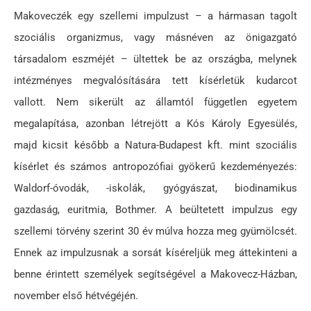
Makoveczék egy szellemi impulzust – a hármasan tagolt
szociális organizmus, vagy másnéven az önigazgató
társadalom eszméjét – ültettek be az országba, melynek
intézményes megvalósítására tett kísérletük kudarcot
vallott. Nem sikerült az államtól független egyetem
megalapítása, azonban létrejött a Kós Károly Egyesülés,
majd kicsit később a Natura-Budapest kft. mint szociális
kísérlet és számos antropozófiai gyökerű kezdeményezés:
Waldorf-óvodák, -iskolák, gyógyászat, biodinamikus
gazdaság, euritmia, Bothmer. A beültetett impulzus egy
szellemi törvény szerint 30 év múlva hozza meg gyümölcsét.
Ennek az impulzusnak a sorsát kíséreljük meg áttekinteni a
benne érintett személyek segítségével a Makovecz-Házban,
november első hétvégéjén.