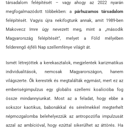
társadalom felépítését – vagy ahogy az 2022 nyarán
megfogalmazódott többekben: a
párhuzamos társadalom
felépítését. Vagyis újra nekifogtunk annak, amit 1989-ben
Makovecz Imre úgy nevezett meg, mint a „második
Magyarország felépítését”, melyet a Föld mélyében
felderengő éjféli Nap szellemfénye világít át.
Ismét létrejöttek a kerekasztalok, megjelentek karizmatikus
individualitások, nemcsak Magyarországon, hanem
világszerte. Ők keresték és megtalálták egymást, mert ez az
emberiségimpulzus egy globális szellemi koalícióba fog
össze mindannyiunkat. Most az a feladat, hogy ebbe a
sokszor kaotikus, babonákkal és sérelmekkel megterhelt
népmozgalomba belehelyezzük az antropozófia impulzusát
azzal az ambícióval, hogy ezúttal sikerülhet az áttörés. Ha