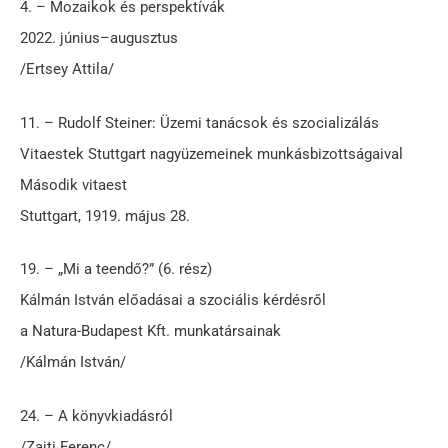
4. – Mozaikok és perspektívák
2022. június–augusztus
/Ertsey Attila/
11. – Rudolf Steiner: Üzemi tanácsok és szocializálás
Vitaestek Stuttgart nagyüzemeinek munkásbizottságaival
Második vitaest
Stuttgart, 1919. május 28.
19. – „Mi a teendő?” (6. rész)
Kálmán István előadásai a szociális kérdésről
a Natura-Budapest Kft. munkatársainak
/Kálmán István/
24. – A könyvkiadásról
/Zajti Ferenc/