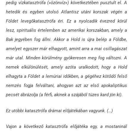
pedig vízkatasztrófa (»özönvíz«) következtében pusztult el. A
hetedik és egyben utolsó Atlantisz utáni korszak végén a
Földet levegőkatasztrófa éri. Ez a nyolcadik évezred körül
lesz, spirituális értelemben az amerikai korszakban, amely a
Bak jegyében fog állni. Akkor a Hold is újra belép a Földbe,
amelyet egyszer már elhagyott, amint arra a mai csillagászat
már utal. Minden körülmény gyökeresen meg fog változni. A
nemek elkülönülését, amely azóta uralkodott, hogy a Hold
elhagyta a Földet a lemúriai időkben, a gégéhez kötődő felső
nemzés fogja felváltani, ahogyan azt az első apokaliptikus
pecsét ábrázolja (a férfi, akinek a szájából tüzes kard jön ki).
Ez utóbbi katasztrófa drámai előjátékában vagyunk. (…)
Vajon a következő katasztrófa előjátéka egy, a mostaninál