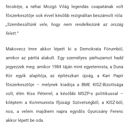
fecskéje, a néhai Mozgó Világ legendás csapatának volt
főszerkesztője sok évvel később rezignáltan beszámolt róla:
„Szembesültünk vele, hogy nem rendelkezünk az ország
felett.”
Makovecz Imre akkor lépett ki a Demokrata Fórumból,
amikor az párttá alakult. Egy személyes párhuzamot hadd
jegyezzek meg: amikor 1984 táján mint egyetemista, a Duna
Kör egyik alapítója, az építészkari újság, a Kari Papír
főszerkesztője – melynek kiadója a BME KISZ-Bizottsága
volt, élén Kiss Péterrel, a későbbi MSZP-s politikussal –
kiléptem a Kommunista Ifjúsági Szövetségből, a KISZ-ből,
nos, a velem majdnem napra egyidős Gyurcsány Ferenc
akkor lépett be oda.