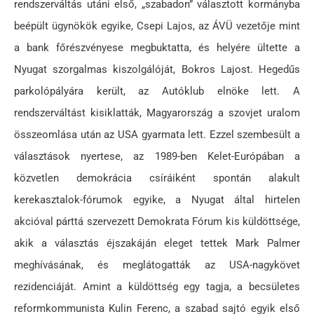
rendszerváltás utáni első, „szabadon” választott kormányba
beépült ügynökök egyike, Csepi Lajos, az ÁVÜ vezetője mint
a bank főrészvényese megbuktatta, és helyére ültette a
Nyugat szorgalmas kiszolgálóját, Bokros Lajost. Hegedűs
parkolópályára került, az Autóklub elnöke lett. A
rendszerváltást kisiklatták, Magyarország a szovjet uralom
összeomlása után az USA gyarmata lett. Ezzel szembesült a
választások nyertese, az 1989-ben Kelet-Európában a
közvetlen demokrácia csíráiként spontán alakult
kerekasztalok-fórumok egyike, a Nyugat által hirtelen
akcióval párttá szervezett Demokrata Fórum kis küldöttsége,
akik a választás éjszakáján eleget tettek Mark Palmer
meghívásának, és meglátogatták az USA-nagykövet
rezidenciáját. Amint a küldöttség egy tagja, a becsületes
reformkommunista Kulin Ferenc, a szabad sajtó egyik első