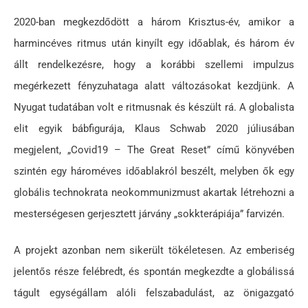
2020-ban megkezdődött a három Krisztus-év, amikor a
harmincéves ritmus után kinyílt egy időablak, és három év
állt rendelkezésre, hogy a korábbi szellemi impulzus
megérkezett fényzuhataga alatt változásokat kezdjünk. A
Nyugat tudatában volt e ritmusnak és készült rá. A globalista
elit egyik bábfigurája, Klaus Schwab 2020 júliusában
megjelent, „Covid19 – The Great Reset” című könyvében
szintén egy hároméves időablakról beszélt, melyben ők egy
globális technokrata neokommunizmust akartak létrehozni a
mesterségesen gerjesztett járvány „sokkterápiája” farvizén.
A projekt azonban nem sikerült tökéletesen. Az emberiség
jelentős része felébredt, és spontán megkezdte a globálissá
tágult egységállam alóli felszabadulást, az önigazgató