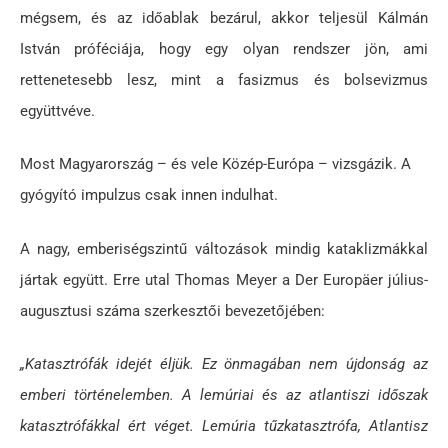
mégsem, és az időablak bezárul, akkor teljesül Kálmán
István próféciája, hogy egy olyan rendszer jön, ami
rettenetesebb lesz, mint a fasizmus és bolsevizmus
együttvéve.
Most Magyarország – és vele Közép-Európa – vizsgázik. A
gyógyító impulzus csak innen indulhat.
A nagy, emberiségszintű változások mindig kataklizmákkal
jártak együtt. Erre utal Thomas Meyer a Der Europäer július-
augusztusi száma szerkesztői bevezetőjében:
„Katasztrófák idejét éljük. Ez önmagában nem újdonság az
emberi történelemben. A lemúriai és az atlantiszi időszak
katasztrófákkal ért véget. Lemúria tűzkatasztrófa, Atlantisz