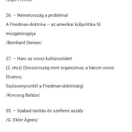
26. – Németország a probléma!
A Friedman-doktrína – az amerikai külpolitika fő
mozgatórugója
/Bernhard Steiner/
27. – Harc az orosz kultúrcsíráért
(2. rész) (Oroszország mint organizmus; a három orosz
főváros;
Szolzsenyicintől a Friedman-doktrínáig)
/Korcsog Balázs/
35. – Szabad tanítás és szellemi aszály
/G. Ekler Ágnes/