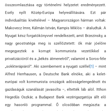
összeomlasztása egy történelmi helyzetet eredményezett.
Esély nyílt Közép-Európa helyreállítására. Ezt pár
individualitás kivételével – Magyarországon hárman voltak:
Makovecz Imre, Kálmán István, Kampis Miklós – átaludtuk. A
Nyugat kész forgatókönyvvel rendelkezett, amit Brzezinsky, a
nagy geostratéga meg is szellőztetett: ők már jóelőre
megegyeztek a korrupt kommunista vezetőkkel a
privatizációról és a „békés átmenetről”, valamint a Soros-féle
„sokkterápiáról”. Aki szembement a nyugati széllel
[1]
– mint
Alfred Herrhausen, a Deutsche Bank elnöke, aki a kelet-
európai volt kommunista országok adósságelengedését és
gazdaságuk szanálását javasolta –, eltették láb alól. Itthon
Hegedűs Oszkár, a Budapest Bank vezérigazgatója állt elő
egy hasonló programmal. Ő olcsóbban megúszta: a