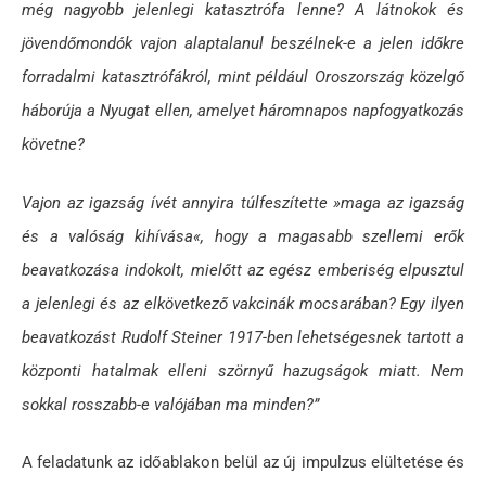
még nagyobb jelenlegi katasztrófa lenne? A látnokok és
jövendőmondók vajon alaptalanul beszélnek-e a jelen időkre
forradalmi katasztrófákról, mint például Oroszország közelgő
háborúja a Nyugat ellen, amelyet háromnapos napfogyatkozás
követne?
Vajon az igazság ívét annyira túlfeszítette »maga az igazság
és a valóság kihívása«, hogy a magasabb szellemi erők
beavatkozása indokolt, mielőtt az egész emberiség elpusztul
a jelenlegi és az elkövetkező vakcinák mocsarában? Egy ilyen
beavatkozást Rudolf Steiner 1917-ben lehetségesnek tartott a
központi hatalmak elleni szörnyű hazugságok miatt. Nem
sokkal rosszabb-e valójában ma minden?”
A feladatunk az időablakon belül az új impulzus elültetése és