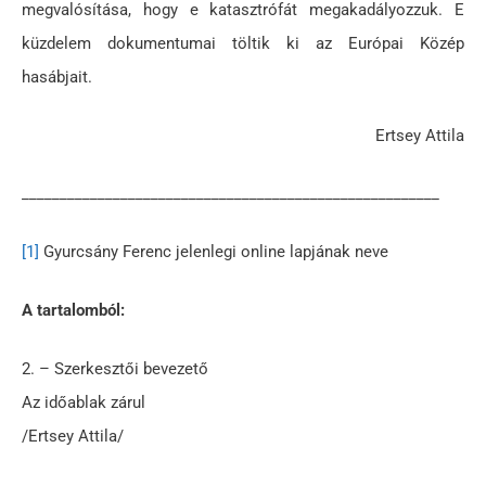
megvalósítása, hogy e katasztrófát megakadályozzuk. E
küzdelem dokumentumai töltik ki az Európai Közép
hasábjait.
Ertsey Attila
_______________________________________________________
[1]
Gyurcsány Ferenc jelenlegi online lapjának neve
A tartalomból:
2. – Szerkesztői bevezető
Az időablak zárul
/Ertsey Attila/