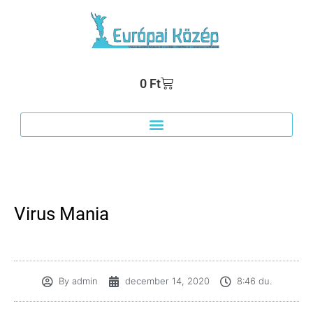
0
Ft
Virus Mania
By
admin
december 14, 2020
8:46 du.