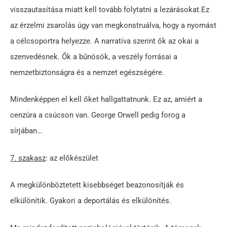
visszautasítása miatt kell tovább folytatni a lezárásokat.Ez
az érzelmi zsarolás úgy van megkonstruálva, hogy a nyomást
a célcsoportra helyezze. A narratíva szerint ők az okai a
szenvedésnek. Ők a bűnösök, a veszély forrásai a
nemzetbiztonságra és a nemzet egészségére.
Mindenképpen el kell őket hallgattatnunk. Ez az, amiért a
cenzúra a csúcson van. George Orwell pedig forog a
sírjában…
7. szakasz
: az előkészület
A megkülönböztetett kisebbséget beazonosítják és
elkülönítik. Gyakori a deportálás és elkülönítés.