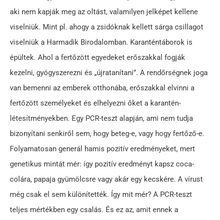
aki nem kapják meg az oltást, valamilyen jelképet kellene
viselniük. Mint pl. ahogy a zsidóknak kellett sárga csillagot
viselniük a Harmadik Birodalomban. Karanténtáborok is
épültek. Ahol a fertőzött egyedeket erőszakkal fogják
kezelni, gyógyszerezni és „újratanítani”. A rendőrségnek joga
van bemenni az emberek otthonába, erőszakkal elvinni a
fertőzött személyeket és elhelyezni őket a karantén-
létesítményekben. Egy PCR-teszt alapján, ami nem tudja
bizonyítani senkiről sem, hogy beteg-e, vagy hogy fertőző-e.
Folyamatosan generál hamis pozitív eredményeket, mert
genetikus mintát mér: így pozitív eredményt kapsz coca-
colára, papaja gyümölcsre vagy akár egy kecskére. A vírust
még csak el sem különítették. Így mit mér? A PCR-teszt
teljes mértékben egy csalás. És ez az, amit ennek a