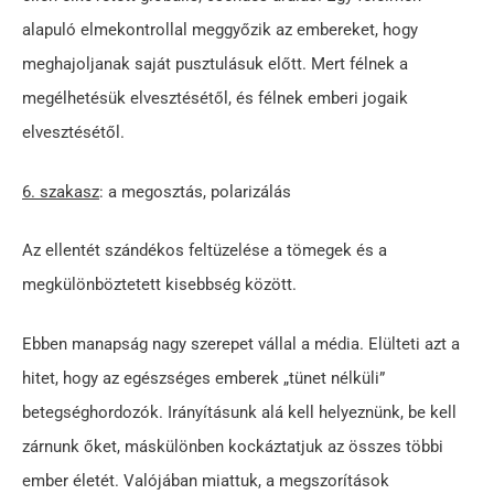
alapuló elmekontrollal meggyőzik az embereket, hogy
meghajoljanak saját pusztulásuk előtt. Mert félnek a
megélhetésük elvesztésétől, és félnek emberi jogaik
elvesztésétől.
6. szakasz
: a megosztás, polarizálás
Az ellentét szándékos feltüzelése a tömegek és a
megkülönböztetett kisebbség között.
Ebben manapság nagy szerepet vállal a média. Elülteti azt a
hitet, hogy az egészséges emberek „tünet nélküli”
betegséghordozók. Irányításunk alá kell helyeznünk, be kell
zárnunk őket, máskülönben kockáztatjuk az összes többi
ember életét. Valójában miattuk, a megszorítások