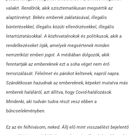
valakit. Rendőrök, akik szisztematikusan megsértik az
alaptörvényt. Békés emberek zaklatásával, illegális
büntetésekkel, illegális közúti ellenőrzésekkel, illegális
letartóztatásokkal. A közhivatalnokok és politikusok, akik a
rendelkezéseket írják, amelyek megsértenek minden
nemzetközi emberi jogot. A médiában dolgozók, akik
fenntartják az embereknek ezt a soha véget nem érő
terrorizálását. Félelmet és pánikot keltenek, napról napra.
Szándékosan hazudnak az embereknek, képeket mutatva más
emberek haláláról, azt állítva, hogy Covid-halálozások.
Mindenki, aki tudván tudva részt vesz ebben a
bűncselekményben.
Ez az én felhívásom, neked. Állj elő mint visszaélést bejelentő