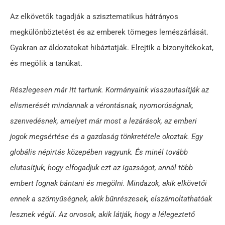
Az elkövetők tagadják a szisztematikus hátrányos
megkülönböztetést és az emberek tömeges lemészárlását.
Gyakran az áldozatokat hibáztatják. Elrejtik a bizonyítékokat,
és megölik a tanúkat.
Részlegesen már itt tartunk. Kormányaink visszautasítják az
elismerését mindannak a vérontásnak, nyomorúságnak,
szenvedésnek, amelyet már most a lezárások, az emberi
jogok megsértése és a gazdaság tönkretétele okoztak. Egy
globális népirtás közepében vagyunk. És minél tovább
elutasítjuk, hogy elfogadjuk ezt az igazságot, annál több
embert fognak bántani és megölni. Mindazok, akik elkövetői
ennek a szörnyűségnek, akik bűnrészesek, elszámoltathatóak
lesznek végül. Az orvosok, akik látják, hogy a lélegeztető