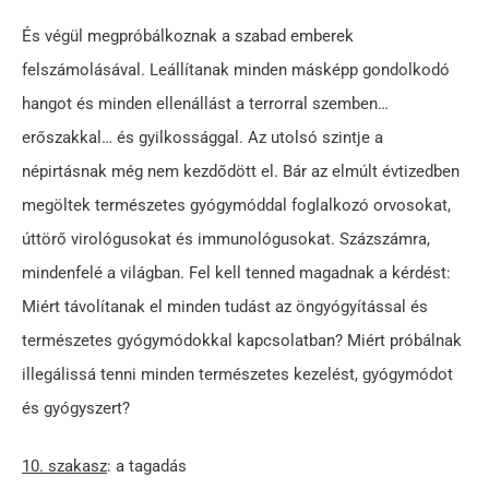
És végül megpróbálkoznak a szabad emberek
felszámolásával. Leállítanak minden másképp gondolkodó
hangot és minden ellenállást a terrorral szemben…
erőszakkal… és gyilkossággal. Az utolsó szintje a
népirtásnak még nem kezdődött el. Bár az elmúlt évtizedben
megöltek természetes gyógymóddal foglalkozó orvosokat,
úttörő virológusokat és immunológusokat. Százszámra,
mindenfelé a világban. Fel kell tenned magadnak a kérdést:
Miért távolítanak el minden tudást az öngyógyítással és
természetes gyógymódokkal kapcsolatban? Miért próbálnak
illegálissá tenni minden természetes kezelést, gyógymódot
és gyógyszert?
10. szakasz
: a tagadás