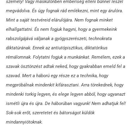
személy! Vagy máskülönben emberiség elleni bűnnel leszel
megvádolva. És úgy fognak rád emlékezni, mint egy árulóra.
Mint a saját testvéreid elárulójára. Nem fognak minket
elhallgattatni. És nem fogjuk hagyni, hogy a gyermekeink
rabszolgájává váljanak a gyógyszerészeti, technokrata
diktatúrának. Ennek az antiutópisztikus, diktatórikus
rémálomnak. Folytatni fogjuk a munkánkat. Remélem, ezek a
szavak ösztönzést adtak neked, hogy gyakrabban emeld fel a
szavad. Mert a háború egy része ez a technika, hogy
megpróbálnak mindenkit kifárasztani. Arra törekednek, hogy
mindenki torkig legyen, és elege legyen abból, hogy ugyanazt
ismétli újra és újra. De háborúban vagyunk! Nem adhatjuk fel!
Sok-sok erőt, szeretetet és bátorságot küldök
mindannyiótoknak.