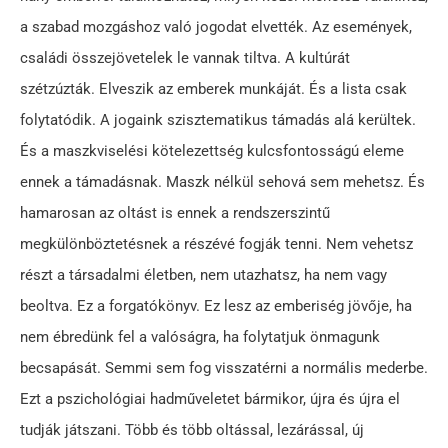
a szabad mozgáshoz való jogodat elvették. Az események,
családi összejövetelek le vannak tiltva. A kultúrát
szétzúzták. Elveszik az emberek munkáját. És a lista csak
folytatódik. A jogaink szisztematikus támadás alá kerültek.
És a maszkviselési kötelezettség kulcsfontosságú eleme
ennek a támadásnak. Maszk nélkül sehová sem mehetsz. És
hamarosan az oltást is ennek a rendszerszintű
megkülönböztetésnek a részévé fogják tenni. Nem vehetsz
részt a társadalmi életben, nem utazhatsz, ha nem vagy
beoltva. Ez a forgatókönyv. Ez lesz az emberiség jövője, ha
nem ébredünk fel a valóságra, ha folytatjuk önmagunk
becsapását. Semmi sem fog visszatérni a normális mederbe.
Ezt a pszichológiai hadműveletet bármikor, újra és újra el
tudják játszani. Több és több oltással, lezárással, új