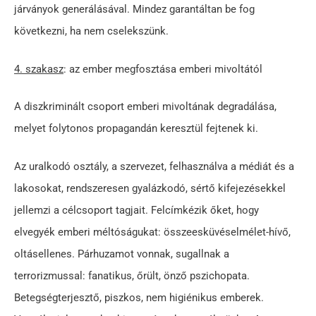
járványok generálásával. Mindez garantáltan be fog
következni, ha nem cselekszünk.
4. szakasz
: az ember megfosztása emberi mivoltától
A diszkriminált csoport emberi mivoltának degradálása,
melyet folytonos propagandán keresztül fejtenek ki.
Az uralkodó osztály, a szervezet, felhasználva a médiát és a
lakosokat, rendszeresen gyalázkodó, sértő kifejezésekkel
jellemzi a célcsoport tagjait. Felcímkézik őket, hogy
elvegyék emberi méltóságukat: összeesküvéselmélet-hívő,
oltásellenes. Párhuzamot vonnak, sugallnak a
terrorizmussal: fanatikus, őrült, önző pszichopata.
Betegségterjesztő, piszkos, nem higiénikus emberek.