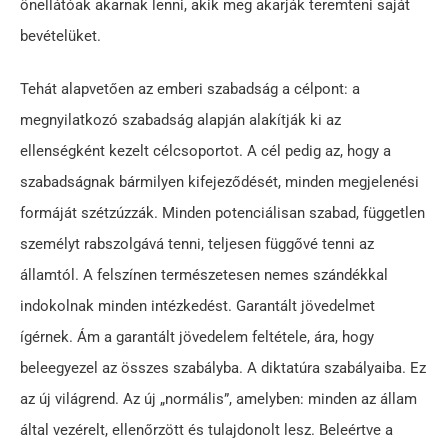
önellátóak akarnak lenni, akik meg akarják teremteni saját
bevételüket.
Tehát alapvetően az emberi szabadság a célpont: a
megnyilatkozó szabadság alapján alakítják ki az
ellenségként kezelt célcsoportot. A cél pedig az, hogy a
szabadságnak bármilyen kifejeződését, minden megjelenési
formáját szétzúzzák. Minden potenciálisan szabad, független
személyt rabszolgává tenni, teljesen függővé tenni az
államtól. A felszínen természetesen nemes szándékkal
indokolnak minden intézkedést. Garantált jövedelmet
ígérnek. Ám a garantált jövedelem feltétele, ára, hogy
beleegyezel az összes szabályba. A diktatúra szabályaiba. Ez
az új világrend. Az új „normális”, amelyben: minden az állam
által vezérelt, ellenőrzött és tulajdonolt lesz. Beleértve a