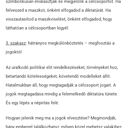
szimbolikusan elválasztják és megjelölik a célcsoportot. Ha
felveszed a maszkot, önként elfogadod a diktatúrát. Ha
visszautasítod a maszkviselést, önként elfogadod, hogy
láthatóan a célcsoportban legyél.
3. szakasz
: hátrányos megkülönböztetés – megfosztás a
jogoktól
Az uralkodó politikai elit rendelkezéseket, törvényeket hoz,
betartandó kötelességeket, követendő modelleket állít.
Hatalmukban áll, hogy megtagadják a célcsoport jogait. A
jogok megtagadása mindig a felemelkedő diktatúra tünete.
És egy lépés a népirtás felé.
Hogyan jelenik meg ma a jogok elvesztése? Megmondják,
hány emberrel találkozhatsz, milyen közel mehetsz valakihez,