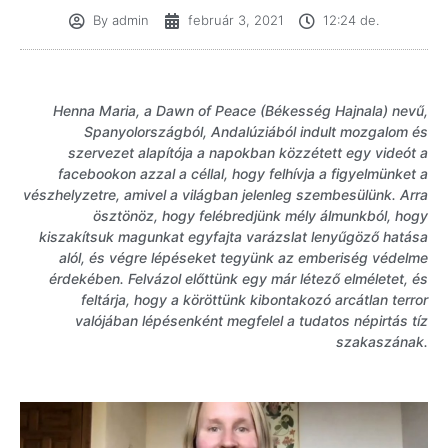
By
admin
február 3, 2021
12:24 de.
Henna Maria, a Dawn of Peace (Békesség Hajnala) nevű,
Spanyolországból, Andalúziából indult mozgalom és
szervezet alapítója a napokban közzétett egy videót a
facebookon azzal a céllal, hogy felhívja a figyelmünket a
vészhelyzetre, amivel a világban jelenleg szembesülünk. Arra
ösztönöz, hogy felébredjünk mély álmunkból, hogy
kiszakítsuk magunkat egyfajta varázslat lenyűgöző hatása
alól, és végre lépéseket tegyünk az emberiség védelme
érdekében. Felvázol előttünk egy már létező elméletet, és
feltárja, hogy a köröttünk kibontakozó arcátlan terror
valójában lépésenként megfelel a tudatos népirtás tíz
szakaszának.