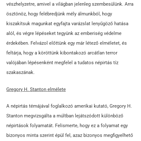
vészhelyzetre, amivel a világban jelenleg szembesülünk. Arra
ösztönöz, hogy felébredjünk mély álmunkból, hogy
kiszakítsuk magunkat egyfajta varázslat lenyűgöző hatása
alól, és végre lépéseket tegyünk az emberiség védelme
érdekében. Felvázol előttünk egy már létező elméletet, és
feltárja, hogy a köröttünk kibontakozó arcátlan terror
valójában lépésenként megfelel a tudatos népirtás tíz
szakaszának.
Gregory H. Stanton elmélete
A népirtás témájával foglalkozó amerikai kutató, Gregory H.
Stanton megvizsgálta a múltban lejátszódott különböző
népirtások folyamatát. Felismerte, hogy ez a folyamat egy
bizonyos minta szerint épül fel, azaz bizonyos megfigyelhető