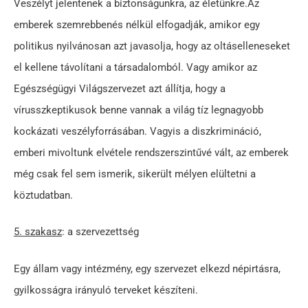
Veszélyt jelentenek a biztonságunkra, az életünkre.Az
emberek szemrebbenés nélkül elfogadják, amikor egy
politikus nyilvánosan azt javasolja, hogy az oltáselleneseket
el kellene távolítani a társadalomból. Vagy amikor az
Egészségügyi Világszervezet azt állítja, hogy a
vírusszkeptikusok benne vannak a világ tíz legnagyobb
kockázati veszélyforrásában. Vagyis a diszkrimináció,
emberi mivoltunk elvétele rendszerszintűvé vált, az emberek
még csak fel sem ismerik, sikerült mélyen elültetni a
köztudatban.
5. szakasz
: a szervezettség
Egy állam vagy intézmény, egy szervezet elkezd népirtásra,
gyilkosságra irányuló terveket készíteni.