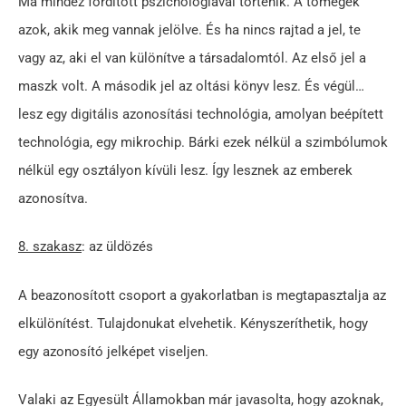
Ma mindez fordított pszichológiával történik. A tömegek
azok, akik meg vannak jelölve. És ha nincs rajtad a jel, te
vagy az, aki el van különítve a társadalomtól. Az első jel a
maszk volt. A második jel az oltási könyv lesz. És végül…
lesz egy digitális azonosítási technológia, amolyan beépített
technológia, egy mikrochip. Bárki ezek nélkül a szimbólumok
nélkül egy osztályon kívüli lesz. Így lesznek az emberek
azonosítva.
8. szakasz
: az üldözés
A beazonosított csoport a gyakorlatban is megtapasztalja az
elkülönítést. Tulajdonukat elvehetik. Kényszeríthetik, hogy
egy azonosító jelképet viseljen.
Valaki az Egyesült Államokban már javasolta, hogy azoknak,