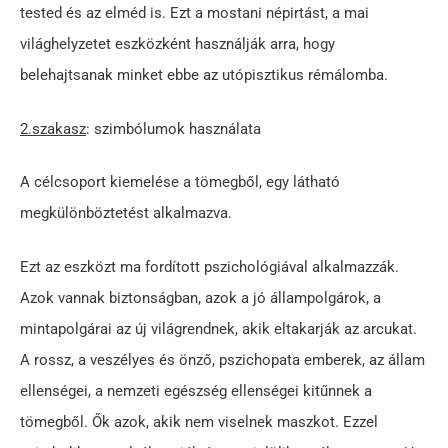
tested és az elméd is. Ezt a mostani népirtást, a mai
világhelyzetet eszközként használják arra, hogy
belehajtsanak minket ebbe az utópisztikus rémálomba.
2.szakasz
: szimbólumok használata
A célcsoport kiemelése a tömegből, egy látható
megkülönböztetést alkalmazva.
Ezt az eszközt ma fordított pszichológiával alkalmazzák.
Azok vannak biztonságban, azok a jó állampolgárok, a
mintapolgárai az új világrendnek, akik eltakarják az arcukat.
A rossz, a veszélyes és önző, pszichopata emberek, az állam
ellenségei, a nemzeti egészség ellenségei kitűnnek a
tömegből. Ők azok, akik nem viselnek maszkot. Ezzel