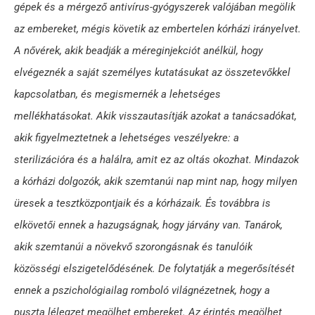
gépek és a mérgező antivírus-gyógyszerek valójában megölik
az embereket, mégis követik az embertelen kórházi irányelvet.
A nővérek, akik beadják a méreginjekciót anélkül, hogy
elvégeznék a saját személyes kutatásukat az összetevőkkel
kapcsolatban, és megismernék a lehetséges
mellékhatásokat. Akik visszautasítják azokat a tanácsadókat,
akik figyelmeztetnek a lehetséges veszélyekre: a
sterilizációra és a halálra, amit ez az oltás okozhat. Mindazok
a kórházi dolgozók, akik szemtanúi nap mint nap, hogy milyen
üresek a tesztközpontjaik és a kórházaik. És továbbra is
elkövetői ennek a hazugságnak, hogy járvány van. Tanárok,
akik szemtanúi a növekvő szorongásnak és tanulóik
közösségi elszigetelődésének. De folytatják a megerősítését
ennek a pszichológiailag romboló világnézetnek, hogy a
puszta lélegzet megölhet embereket. Az érintés megölhet