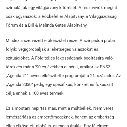
szimulálják egy világjárvány kitörését. A résztvevők megint
csak ugyanazok: a Rockefeller Alapítvány, a Világgazdasági
Fórum és a Bill & Melinda Gates Alapítvány.
Mindez a szervezett előkészület része. A színpadon próba
folyik: végigpróbálják a lehetséges válaszokat és
szituációkat. A Föld teljes lakosságának beoltására való
törekvés már a ’90-es években elindult, amikor az ENSZ
„Agenda 21” néven elkészítette programját a 21. századra. Az
„Agenda 2030” pedig egy specifikus, konkrét és fókuszált
célja ennek a 100 éves tervnek.
Ez a mostani népirtás más, mint a múltbéliek. Nem véres
lemészárlása az embertömegeknek, hanem az emberiség
ellen elkövetett globális, csendes árulás. Egy félelmen