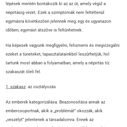
lépések mentén bontakozik ki az az út, amely végül a
népirtásig vezet. Ezek a szimptómák nem feltétlenül
egymásra következően jelennek meg; egy és ugyanazon
időben, egymást átszőve is feltűnhetnek.
Ha képesek vagyunk megfigyelni, felismerni és megvizsgálni
ezeket a tüneteket, tapasztalatainkból leszűrhetjük, hol
tartunk most abban a folyamatban, amely a népirtás tíz
szakaszát öleli fel.
1. szakasz
: az osztályozás
Az emberek kategorizálása. Beazonosítása annak az
embercsoportnak, akik a „problémát” okozzák, akik
„veszélyt” jelentenek a társadalomra. Ennek az