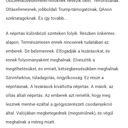
Összeesküvéselmélet-hívőknek nevezik őket. Terroristának.
Oltásellenesnek, jobboldali Trump-támogatónak, QAnon
szektatagoknak. És így tovább…
A népirtás különböző szinteken folyik. Részben önkéntes
alapon. Természetesen ennek nincsenek tudatában az
emberek. De belemennek. Elfogadják a lezárásokat, és
ennek folyományaként meghalnak. Elveszítik a
megélhetésüket, és emiatt, kétségbeesésükben meghalnak.
Szívinfarktus, túladagolás, öngyilkosság. Ez része a
népirtásnak. A lezárások kiváltotta népirtás. A másik: az
oltás általi népirtás. Az emberek azt remélik, hogy meg
lesznek mentve ezáltal a gyógyszerészeti csodainjekció
által. Valójában megbetegednek (megsérülnek), és végül
meghalnak a méreg miatt.