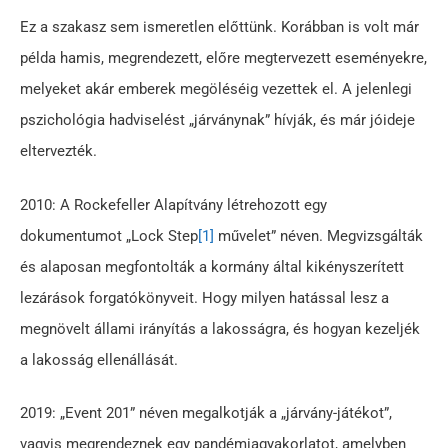
Ez a szakasz sem ismeretlen előttünk. Korábban is volt már
példa hamis, megrendezett, előre megtervezett eseményekre,
melyeket akár emberek megöléséig vezettek el. A jelenlegi
pszichológia hadviselést „járványnak” hívják, és már jóideje
eltervezték.
2010: A Rockefeller Alapítvány létrehozott egy
dokumentumot „Lock Step
[1]
művelet” néven. Megvizsgálták
és alaposan megfontolták a kormány által kikényszerített
lezárások forgatókönyveit. Hogy milyen hatással lesz a
megnövelt állami irányítás a lakosságra, és hogyan kezeljék
a lakosság ellenállását.
2019: „Event 201” néven megalkotják a „járvány-játékot”,
vagyis megrendeznek egy pandémiagyakorlatot, amelyben