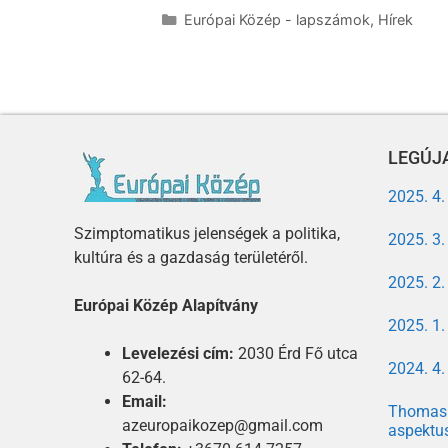
Európai Közép - lapszámok
,
Hírek
LEGÚJA
2025. 4
Szimptomatikus jelenségek a politika,
2025. 3
kultúra és a gazdaság területéről.
2025. 2
Európai Közép Alapítvány
2025. 1
Levelezési cím:
2030 Érd Fő utca
2024. 4
62-64.
Email:
Thomas 
azeuropaikozep@gmail.com
aspektu