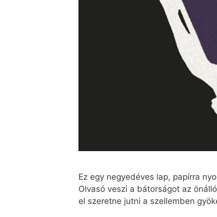
Ez egy negyedéves lap, papírra nyom
Olvasó veszi a bátorságot az önál
el szeretne jutni a szellemben gyök