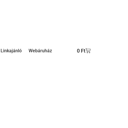
0
Ft
Linkajánló
Webáruház