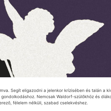
va. Segít eligazodni a jelenkor krízisében és talán a k
ló gondolkodáshoz. Nemcsak Waldorf-szülőkhöz és diák
erező, félelem nélküli, szabad cselekvéshez.