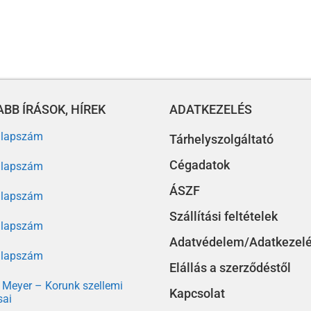
BB ÍRÁSOK, HÍREK
ADATKEZELÉS
. lapszám
Tárhelyszolgáltató
Cégadatok
. lapszám
ÁSZF
. lapszám
Szállítási feltételek
. lapszám
Adatvédelem/Adatkezel
. lapszám
Elállás a szerződéstől
Meyer – Korunk szellemi
Kapcsolat
sai