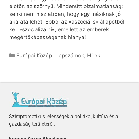
előtör, az szörnyű. Mindenütt bizalmatlanság;
senki nem hisz abban, hogy egy másiknak jó
akarata lehet. Ebből az »aszociális« állapotból
kell »szocializálni«; emellett az emberek
megértőképességének hiánya!
Európai Közép - lapszámok
,
Hírek
Szimptomatikus jelenségek a politika, kultúra és a
gazdaság területéről.
Európai Közép Alapítvány