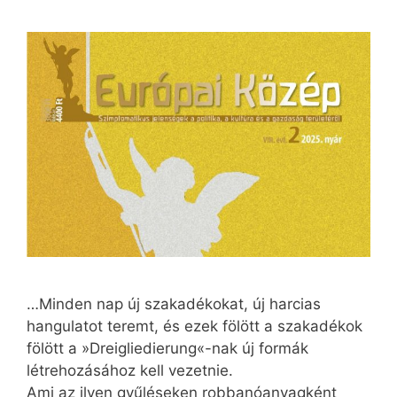
…Minden nap új szakadékokat, új harcias
hangulatot teremt, és ezek fölött a szakadékok
fölött a »Dreigliedierung«-nak új formák
létrehozásához kell vezetnie.
Ami az ilyen gyűléseken robbanóanyagként