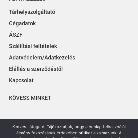
Tárhelyszolgáltató
Cégadatok
ÁSZF
Szállítási feltételek
Adatvédelem/Adatkezelés
Elállás a szerződéstől
Kapcsolat
KÖVESS MINKET
Kedves Látogató! Tájékoztatjuk, hogy a honlap felhasználói
élmény fokozásának érdekében sütiket alkalmazunk. A
© 2019 – 2022 EURÓPAI KÖZÉP – Minden jog