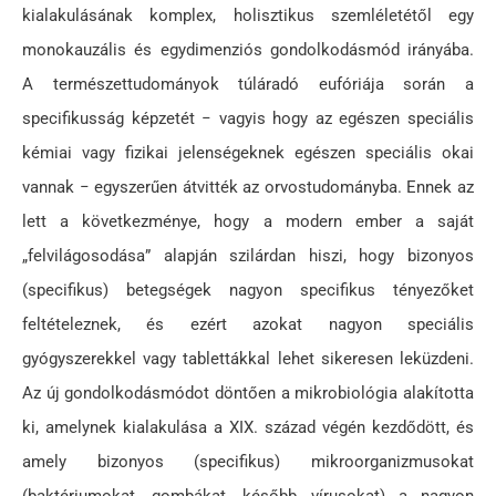
kialakulásának komplex, holisztikus szemléletétől egy
monokauzális és egydimenziós gondolkodásmód irányába.
A természettudományok túláradó eufóriája során a
specifikusság képzetét − vagyis hogy az egészen speciális
kémiai vagy fizikai jelenségeknek egészen speciális okai
vannak − egyszerűen átvitték az orvostudományba. Ennek az
lett a következménye, hogy a modern ember a saját
„felvilágosodása” alapján szilárdan hiszi, hogy bizonyos
(specifikus) betegségek nagyon specifikus tényezőket
feltételeznek, és ezért azokat nagyon speciális
gyógyszerekkel vagy tablettákkal lehet sikeresen leküzdeni.
Az új gondolkodásmódot döntően a mikrobiológia alakította
ki, amelynek kialakulása a XIX. század végén kezdődött, és
amely bizonyos (specifikus) mikroorganizmusokat
(baktériumokat, gombákat, később vírusokat) a nagyon