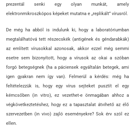
prezentál senki egy olyan munkát, amely
elektronmikroszkópos képeket mutatna e „replikált” vírusról.
De még ha abból is indulunk ki, hogy a laboratóriumban
megtalálhatóvá tett részecskék (antigének és géndarabkák)
az említett vírusokkal azonosak, akkor ezzel még semmi
esetre sem bizonyított, hogy a vírusok az okai a szóban
forgó betegségnek (ha a páciensek egyáltalán betegek, ami
igen gyakran nem így van). Felmerül a kérdés: még ha
feltételezzük is, hogy egy vírus sejteket pusztít el egy
kémcsőben (in vitro), ez vezethet-e önmagában ahhoz a
végkövetkeztetéshez, hogy ez a tapasztalat átvihető az élő
szervezetben (in vivo) zajló eseményekre? Sok érv szól ez
ellen.