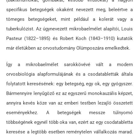
specifikus betegségek okaként nevezett meg, beleértve a
tömeges betegségeket, mint például a kolerát vagy a
tuberkulózist. Az úgynevezett mikrobaelmélet alapítói, Louis
Pasteur (1822–1895) és Robert Koch (1843–1910) kutatók
már életükben az orvostudomány Olümposzára emelkedtek.
Így a mikrobaelmélet sarokkövévé vált a modern
orvosbiológia alapformulájának és a csodatabletták általa
folytatott keresésének: egy betegség, egy ok, egy gyógyszer.
Bármennyire lenyűgöző ez az egyszerű monokauzális képzet,
annyira kevés köze van az emberi testben lezajló összetett
eseményekhez. A betegségek messze túlnyomó
többségének egynél több oka van, ezért az egy csodatabletta
keresése a legtöbb esetben reménytelen vállalkozás marad.