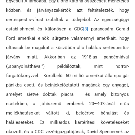
Egyesült Államokba. Egy újonc katona összeesett menetelés
közben, és járványszakértők azt feltételezték, hogy
sertéspestis-vírust izoláltak a tüdejéből. Az egészségügyi
establishment és különösen a CDC
[3]
parancsára Gerald
Ford amerikai elnök sürgette valamennyi amerikait, hogy
oltassák be magukat a küszöbön álló halálos sertéspestis-
járvány miatt. Akkoriban az 1918-as pandémiával
(„spanyolnáthával”) példálóztak, mint horror-
forgatókönyvvel. Körülbelül 50 millió amerikai állampolgár
pánikba esett, és beinjekcióztatott magának egy anyagot,
amelyet sietve dobtak piacra − és amely bizonyos
esetekben, a jóhiszemű emberek 20–40%-ánál erős
mellékhatásokat váltott ki, beleértve bénulást és
haláleseteket. Ez milliárdos kártérítési követeléseket
okozott, és a CDC vezérigazgatójának, David Spencernek az