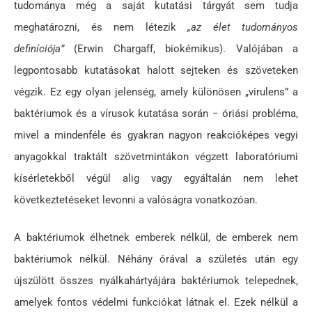
tudománya még a saját kutatási tárgyát sem tudja
meghatározni, és nem létezik
„az élet tudományos
definíciója”
(Erwin Chargaff, biokémikus). Valójában a
legpontosabb kutatásokat halott sejteken és szöveteken
végzik. Ez egy olyan jelenség, amely különösen „virulens” a
baktériumok és a vírusok kutatása során − óriási probléma,
mivel a mindenféle és gyakran nagyon reakcióképes vegyi
anyagokkal traktált szövetmintákon végzett laboratóriumi
kísérletekből végül alig vagy egyáltalán nem lehet
következtetéseket levonni a valóságra vonatkozóan.
A baktériumok élhetnek emberek nélkül, de emberek nem
baktériumok nélkül. Néhány órával a születés után egy
újszülött összes nyálkahártyájára baktériumok telepednek,
amelyek fontos védelmi funkciókat látnak el. Ezek nélkül a