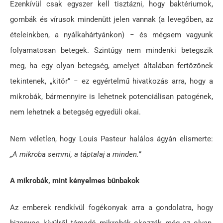
Ezenkívül csak egyszer kell tisztázni, hogy baktériumok,
gombák és vírusok mindenütt jelen vannak (a levegőben, az
ételeinkben, a nyálkahártyánkon) − és mégsem vagyunk
folyamatosan betegek. Szintúgy nem mindenki betegszik
meg, ha egy olyan betegség, amelyet általában fertőzőnek
tekintenek, „kitör” − ez egyértelmű hivatkozás arra, hogy a
mikrobák, bármennyire is lehetnek potenciálisan patogének,
nem lehetnek a betegség egyedüli okai.
Nem véletlen, hogy Louis Pasteur halálos ágyán elismerte:
„A mikroba semmi, a táptalaj a minden.”
A mikrobák, mint kényelmes bűnbakok
Az emberek rendkívül fogékonyak arra a gondolatra, hogy
bizonyos kívülről támadó mikrobák okozzák még az olyan,