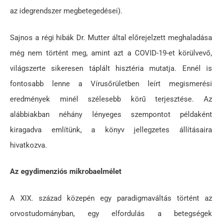
az idegrendszer megbetegedései).
Sajnos a régi hibák Dr. Mutter által előrejelzett meghaladása
még nem történt meg, amint azt a COVID-19-et körülvevő,
világszerte sikeresen táplált hisztéria mutatja. Ennél is
fontosabb lenne a Vírusőrületben leírt megismerési
eredmények minél szélesebb körű terjesztése. Az
alábbiakban néhány lényeges szempontot példaként
kiragadva említünk, a könyv jellegzetes állításaira
hivatkozva.
Az egydimenziós mikrobaelmélet
A XIX. század közepén egy paradigmaváltás történt az
orvostudományban, egy elfordulás a betegségek