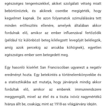
egészséges tengerészekkel, akiket szolgálati vétség miatt
bebörtönöztek, és akiknek cserébe megígérték, hogy
kegyelmet kapnak. De azon folyamatok szimulálására tett
minden erőfeszítés ellenére, amelyek általában akkor
fordulnak elő, amikor az ember influenzával fertőződik
(például tíz különböző beteg kilélegzett levegőjét belélegzik,
amíg azok percekig az arcukba köhögnek), egyetlen
egészséges ember sem betegedett meg.
Egy hasonló kísérlet San Franciscóban ugyanezt a negatív
eredményt hozta. Egy betekintés a történelemkönyvekbe és
a statisztikákba azt mutatja, hogy járványok mindig akkor
fordultak elő, amikor az emberek immunrendszere
meggyengült, mivel az étel és a tiszta ivóvíz nagymértékű
hiánya állt be, csakúgy, mint az 1918-as világjárvány idején.