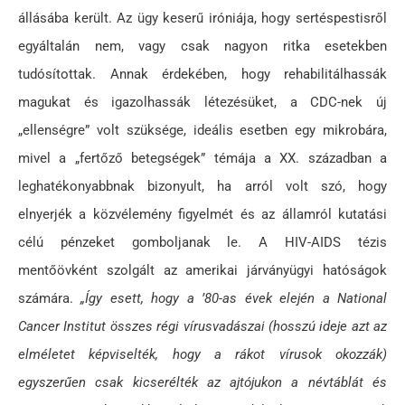
állásába került. Az ügy keserű iróniája, hogy sertéspestisről
egyáltalán nem, vagy csak nagyon ritka esetekben
tudósítottak. Annak érdekében, hogy rehabilitálhassák
magukat és igazolhassák létezésüket, a CDC-nek új
„ellenségre” volt szüksége, ideális esetben egy mikrobára,
mivel a „fertőző betegségek” témája a XX. században a
leghatékonyabbnak bizonyult, ha arról volt szó, hogy
elnyerjék a közvélemény figyelmét és az államról kutatási
célú pénzeket gomboljanak le. A HIV-AIDS tézis
mentőövként szolgált az amerikai járványügyi hatóságok
számára.
„Így esett, hogy a ’80-as évek elején a National
Cancer Institut összes régi vírusvadászai (hosszú ideje azt az
elméletet képviselték, hogy a rákot vírusok okozzák)
egyszerűen csak kicserélték az ajtójukon a névtáblát és