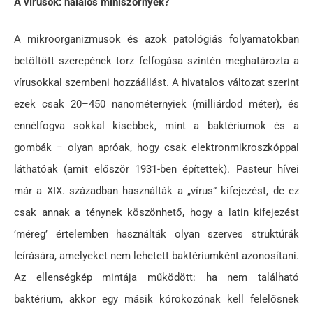
A vírusok: halálos miniszörnyek?
A mikroorganizmusok és azok patológiás folyamatokban
betöltött szerepének torz felfogása szintén meghatározta a
vírusokkal szembeni hozzáállást. A hivatalos változat szerint
ezek csak 20–450 nanométernyiek (milliárdod méter), és
ennélfogva sokkal kisebbek, mint a baktériumok és a
gombák − olyan apróak, hogy csak elektronmikroszkóppal
láthatóak (amit először 1931-ben építettek). Pasteur hívei
már a XIX. században használták a „vírus” kifejezést, de ez
csak annak a ténynek köszönhető, hogy a latin kifejezést
’méreg’ értelemben használták olyan szerves struktúrák
leírására, amelyeket nem lehetett baktériumként azonosítani.
Az ellenségkép mintája működött: ha nem található
baktérium, akkor egy másik kórokozónak kell felelősnek