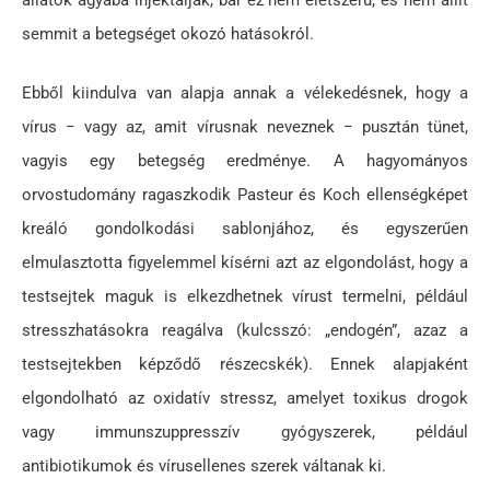
állatok agyába injektálják, bár ez nem életszerű, és nem állít
semmit a betegséget okozó hatásokról.
Ebből kiindulva van alapja annak a vélekedésnek, hogy a
vírus − vagy az, amit vírusnak neveznek − pusztán tünet,
vagyis egy betegség eredménye. A hagyományos
orvostudomány ragaszkodik Pasteur és Koch ellenségképet
kreáló gondolkodási sablonjához, és egyszerűen
elmulasztotta figyelemmel kísérni azt az elgondolást, hogy a
testsejtek maguk is elkezdhetnek vírust termelni, például
stresszhatásokra reagálva (kulcsszó: „endogén”, azaz a
testsejtekben képződő részecskék). Ennek alapjaként
elgondolható az oxidatív stressz, amelyet toxikus drogok
vagy immunszuppresszív gyógyszerek, például
antibiotikumok és vírusellenes szerek váltanak ki.