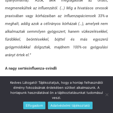
spanyolnátha). Azok, akik megtagadták az oltást,
megmenekültek az influenzától. (…) Míg a hivatásos orvosok
praxisában vagy kórházaiban az influenzapáciensek 33%-a
meghalt, addig azok a célirányos kórházak (…), amelyek nem
alkalmaztak semmilyen gyógyszert, hanem vízkezelésekkel,
fürdőkkel, beöntésekkel, böjttel és más egyszerű
gyógymódokkal dolgoztak, majdnem 100%-os gyógyulási
arányt értek el.”
A nagy sertésinfluenza-svindli
Néhány fontos tény a sertésinfluenzáról, 2009 nyaráról:
Kedves Látogató! Tájékoztatjuk, hogy a honlap felhasználói
élmény fokozásának érdekében sütiket alkalmazunk. A
honlapunk használatával ön a tájékoztatásunkat tudomásul
Még a hivatalos források szerint is az úgynevezett
veszi.
sertésinfluenza éppoly ártalmatlan, mint egy átlagos vírusos
Elfogadom
Adatvédelmi tájékoztató
influenza, amint azt minden évben tapasztaljuk. A diagnózis