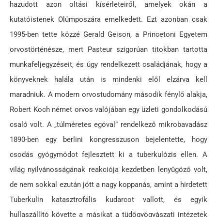
hazudott azon oltási kísérleteiről, amelyek okán a
kutatóistenek Olümposzára emelkedett. Ezt azonban csak
1995-ben tette közzé Gerald Geison, a Princetoni Egyetem
orvostörténésze, mert Pasteur szigorúan titokban tartotta
munkafeljegyzéseit, és úgy rendelkezett családjának, hogy a
könyveknek halála után is mindenki elől elzárva kell
maradniuk. A modern orvostudomány második fénylő alakja,
Robert Koch német orvos valójában egy üzleti gondolkodású
csaló volt. A „túlméretes egóval” rendelkező mikrobavadász
1890-ben egy berlini kongresszuson bejelentette, hogy
csodás gyógymódot fejlesztett ki a tuberkulózis ellen. A
világ nyilvánosságának reakciója kezdetben lenyűgöző volt,
de nem sokkal ezután jött a nagy koppanás, amint a hirdetett
Tuberkulin katasztrofális kudarcot vallott, és egyik
hullaszállító követte a másikat a tüdőgyógyászati intézetek