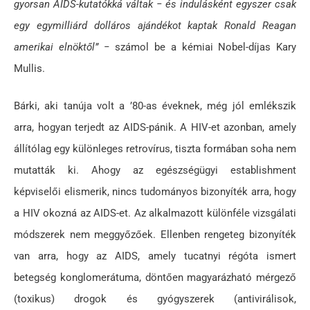
gyorsan AIDS-kutatókká váltak
− és indulásként egyszer csak
egy egymilliárd dolláros ajándékot kaptak Ronald Reagan
amerikai elnöktől”
− számol be a kémiai Nobel-díjas Kary
Mullis.
Bárki, aki tanúja volt a ’80-as éveknek, még jól emlékszik
arra, hogyan terjedt az AIDS-pánik. A HIV-et azonban, amely
állítólag egy különleges retrovírus, tiszta formában soha nem
mutatták ki. Ahogy az egészségügyi establishment
képviselői elismerik, nincs tudományos bizonyíték arra, hogy
a HIV okozná az AIDS-et. Az alkalmazott különféle vizsgálati
módszerek nem meggyőzőek. Ellenben rengeteg bizonyíték
van arra, hogy az AIDS, amely tucatnyi régóta ismert
betegség konglomerátuma, döntően magyarázható mérgező
(toxikus) drogok és gyógyszerek (antivirálisok,