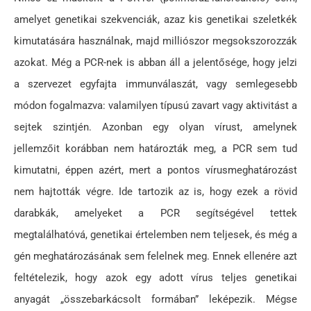
amelyet genetikai szekvenciák, azaz kis genetikai szeletkék
kimutatására használnak, majd milliószor megsokszorozzák
azokat. Még a PCR-nek is abban áll a jelentősége, hogy jelzi
a szervezet egyfajta immunválaszát, vagy semlegesebb
módon fogalmazva: valamilyen típusú zavart vagy aktivitást a
sejtek szintjén. Azonban egy olyan vírust, amelynek
jellemzőit korábban nem határozták meg, a PCR sem tud
kimutatni, éppen azért, mert a pontos vírusmeghatározást
nem hajtották végre. Ide tartozik az is, hogy ezek a rövid
darabkák, amelyeket a PCR segítségével tettek
megtalálhatóvá, genetikai értelemben nem teljesek, és még a
gén meghatározásának sem felelnek meg. Ennek ellenére azt
feltételezik, hogy azok egy adott vírus teljes genetikai
anyagát „összebarkácsolt formában” leképezik. Mégse