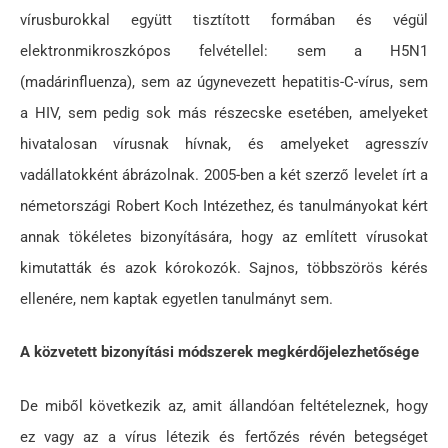
vírusburokkal együtt tisztított formában és végül
elektronmikroszkópos felvétellel: sem a H5N1
(madárinfluenza), sem az úgynevezett hepatitis-C-vírus, sem
a HIV, sem pedig sok más részecske esetében, amelyeket
hivatalosan vírusnak hívnak, és amelyeket agresszív
vadállatokként ábrázolnak. 2005-ben a két szerző levelet írt a
németországi Robert Koch Intézethez, és tanulmányokat kért
annak tökéletes bizonyítására, hogy az említett vírusokat
kimutatták és azok kórokozók. Sajnos, többszörös kérés
ellenére, nem kaptak egyetlen tanulmányt sem.
A közvetett bizonyítási módszerek megkérdőjelezhetősége
De miből következik az, amit állandóan feltételeznek, hogy
ez vagy az a vírus létezik és fertőzés révén betegséget