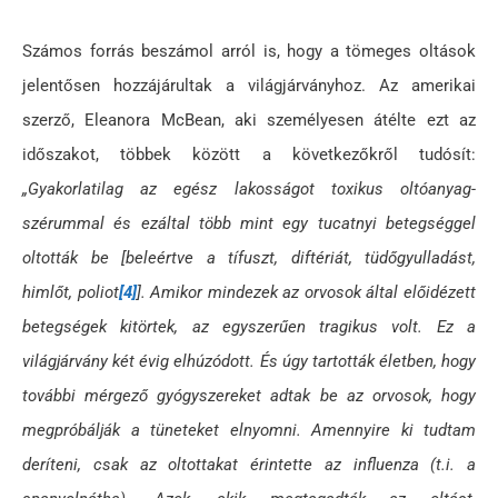
Számos forrás beszámol arról is, hogy a tömeges oltások
jelentősen hozzájárultak a világjárványhoz. Az amerikai
szerző, Eleanora McBean, aki személyesen átélte ezt az
időszakot, többek között a következőkről tudósít:
„Gyakorlatilag az egész lakosságot toxikus oltóanyag-
szérummal és ezáltal több mint egy tucatnyi betegséggel
oltották be [beleértve a tífuszt, diftériát, tüdőgyulladást,
himlőt, poliot
[4]
]. Amikor mindezek az orvosok által előidézett
betegségek kitörtek, az egyszerűen tragikus volt. Ez a
világjárvány két évig elhúzódott. És úgy tartották életben, hogy
további mérgező gyógyszereket adtak be az orvosok, hogy
megpróbálják a tüneteket elnyomni. Amennyire ki tudtam
deríteni, csak az oltottakat érintette az influenza (t.i. a