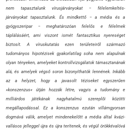
nem tapasztalunk vírusjárványokat
− félelemkeltés-
járványokat tapasztalunk. És mindkettő
− a média és a
gyógyszeripar
− meghatározóan felelős e félelmek
táplálásáért, ami viszont ismét fantasztikus nyereséget
biztosít. A víruskutatás ezen területeiről származó
tudományos hipotézisek gyakorlatilag soha nem alapulnak
olyan tényeken, amelyeket kontrollvizsgálatok támasztanának
alá, és amelyek végső soron bizonyíthatók lennének. Inkább
az a helyzet, hogy a javasolt téziseket egyszerűen
»konszenzus
« útján hozzák létre, vagyis a tudomány e
milliárdos játékának nagyhatalmú szereplői közötti
megállapodással. Ez a konszenzus ezután villámgyorsan
dogmává válik, amelyet mindenekelőtt a média által kvázi-
vallásos jelleggel újra és újra terítenek, és végül örökkévalóvá