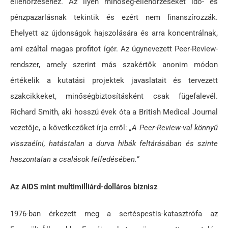
ellenőrzéséhez. Az ilyen minőség-ellenőrzéseket idő- és
pénzpazarlásnak tekintik és ezért nem finanszírozzák.
Ehelyett az újdonságok hajszolására és arra koncentrálnak,
ami ezáltal magas profitot ígér. Az úgynevezett Peer-Review-
rendszer, amely szerint más szakértők anonim módon
értékelik a kutatási projektek javaslatait és tervezett
szakcikkeket, minőségbiztosításként csak fügefalevél.
Richard Smith, aki hosszú évek óta a British Medical Journal
vezetője, a következőket írja erről:
„A Peer-Review-val könnyű
visszaélni, hatástalan a durva hibák feltárásában és szinte
haszontalan a csalások felfedésében.
”
Az AIDS mint multimilliárd-dolláros biznisz
1976-ban érkezett meg a sertéspestis-katasztrófa az