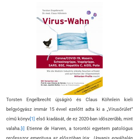
Torsten Engelbrecht újságíró és Claus Köhnlein kieli
belgyógyász immár 15 évvel ezelőtt adta ki a „Vírusőrület”
című könyv
[1]
első kiadását, de ez 2020-ban időszerűbb, mint
valaha.
[i]
Etienne de Harven, a torontói egyetem patológus
professzor emeritusa az előszóban írja:
„Ugyanis egyáltalán