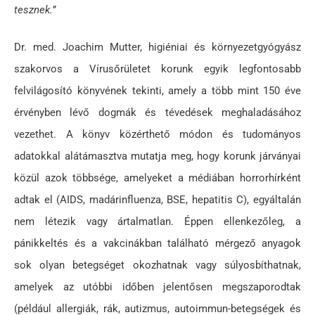
tesznek.”
Dr. med. Joachim Mutter, higiéniai és környezetgyógyász
szakorvos a Vírusőrületet korunk egyik legfontosabb
felvilágosító könyvének tekinti, amely a több mint 150 éve
érvényben lévő dogmák és tévedések meghaladásához
vezethet. A könyv közérthető módon és tudományos
adatokkal alátámasztva mutatja meg, hogy korunk járványai
közül azok többsége, amelyeket a médiában horrorhírként
adtak el (AIDS, madárinfluenza, BSE, hepatitis C), egyáltalán
nem létezik vagy ártalmatlan. Éppen ellenkezőleg, a
pánikkeltés és a vakcinákban található mérgező anyagok
sok olyan betegséget okozhatnak vagy súlyosbíthatnak,
amelyek az utóbbi időben jelentősen megszaporodtak
(például allergiák, rák, autizmus, autoimmun-betegségek és