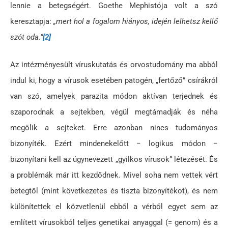
lennie a betegségért. Goethe Mephistója volt a szó
keresztapja:
„mert hol a fogalom hiányos, idején lelhetsz kellő
szót oda.”
[2]
Az intézményesült víruskutatás és orvostudomány ma abból
indul ki, hogy a vírusok esetében patogén, „fertőző” csírákról
van szó, amelyek parazita módon aktívan terjednek és
szaporodnak a sejtekben, végül megtámadják és néha
megölik a sejteket. Erre azonban nincs tudományos
bizonyíték. Ezért mindenekelőtt − logikus módon −
bizonyítani kell az úgynevezett „gyilkos vírusok” létezését. És
a problémák már itt kezdődnek. Mivel soha nem vettek vért
betegtől (mint következetes és tiszta bizonyítékot), és nem
különítettek el közvetlenül ebből a vérből egyet sem az
említett vírusokból teljes genetikai anyaggal (= genom) és a