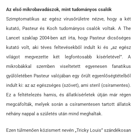
Az első mikrobavadászok, mint tudományos csalók
Szimptomatikus az egész vírusőrületre nézve, hogy a két
kutató, Pasteur és Koch tudományos csalók voltak. A The
Lancet szaklap 2004-ben azt írta, hogy Pasteur dicsőséges
kutató volt, aki téves feltevésekből indult ki és „az egész
világot megvezette két legfontosabb kísérletével”. A
mikrobákkal szemben viseltetett egyenesen fanatikus
gyűlöletében Pasteur valójában egy őrült egyenlőségtételből
indult ki: az az egészséges (szövet), ami steril (csíramentes).
Ez a feltételezés hamis, és állatkísérletek útján már régen
megcáfolták, melyek során a csíramentesen tartott állatok
néhány nappal a születés után mind meghaltak.
Ezen túlmenően közismert nevén „Tricky Louis” szándékosan