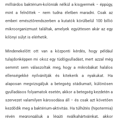
milliárdos baktérium-kolóniák nélkül a kisgyermek − éppúgy,
mint a felnőttek − nem tudna életben maradni. Csak az
emberi emésztőrendszerben a kutatók körülbelül 100 billió
mikroorganizmust találtak, amelyek együttesen akár az egy
kilónyi súlyt is elérhetik.
Mindenekelőtt ott van a központi kérdés, hogy például
tulajdonképpen mi okoz egy tüdőgyulladást, mert azzal még
semmit sem válaszoltak meg, hogy a mikrobákat halálos
ellenségekké nyilvánítják és kitekerik a nyakukat. Ha
alaposan megvizsgáljuk a betegség stádiumait, különösen
gyulladásos folyamatok esetén, akkor a betegség kezdetén a
szervezet valamilyen károsodása áll − és csak azt követően
kezdődik meg a baktérium-aktivitás. Ha túlhűtés (hipotermia)
révén megrongáljuk a légúti nyálkahártyáinkat, akkor