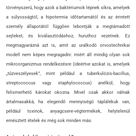
törvényszerű, hogy azok a baktériumok lépnek síkra, amelyek
a súlyosságtól, a hipotermia időtartamától és az érintett
személy állapotától függően lebontják a megtámadott
sejteket, és kiválasztódáshoz, huruthoz vezetnek. Ez
megmagyarázná azt is, amit az uralkodó orvostechnikai
modell nem képes megragadni: miért áll mindig olyan sok
mikroorganizmus rendelkezésre (ideértve azokat is, amelyek
„tűzveszélyesek”, mint például a tuberkulózis-bacillus,
streptococcus vagy staphylococcus) anélkül, hogy
felismerhető károkat okozna. Mivel csak akkor válnak
ártalmasakká, ha elegendő mennyiségű táplálékuk van,
például toxinok, anyagcsere-végtermékek, helytelenül
emésztett ételek és még sok minden más.