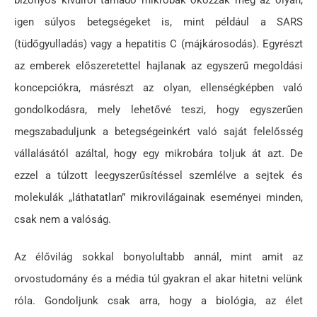
igen súlyos betegségeket is, mint például a SARS
(tüdőgyulladás) vagy a hepatitis C (májkárosodás). Egyrészt
az emberek előszeretettel hajlanak az egyszerű megoldási
koncepciókra, másrészt az olyan, ellenségképben való
gondolkodásra, mely lehetővé teszi, hogy egyszerűen
megszabaduljunk a betegségeinkért való saját felelősség
vállalásától azáltal, hogy egy mikrobára toljuk át azt. De
ezzel a túlzott leegyszerűsítéssel szemlélve a sejtek és
molekulák „láthatatlan” mikrovilágainak eseményei minden,
csak nem a valóság.
Az élővilág sokkal bonyolultabb annál, mint amit az
orvostudomány és a média túl gyakran el akar hitetni velünk
róla. Gondoljunk csak arra, hogy a biológia, az élet