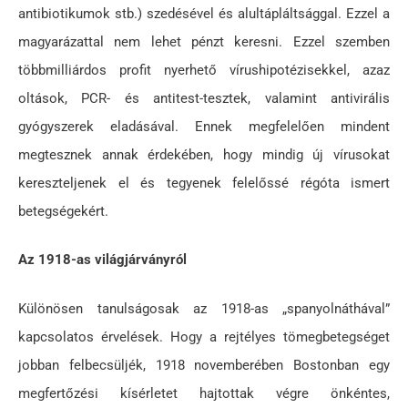
antibiotikumok stb.) szedésével és alultápláltsággal. Ezzel a
magyarázattal nem lehet pénzt keresni. Ezzel szemben
többmilliárdos profit nyerhető vírushipotézisekkel, azaz
oltások, PCR- és antitest-tesztek, valamint antivirális
gyógyszerek eladásával. Ennek megfelelően mindent
megtesznek annak érdekében, hogy mindig új vírusokat
kereszteljenek el és tegyenek felelőssé régóta ismert
betegségekért.
Az 1918-as világjárványról
Különösen tanulságosak az 1918-as „spanyolnáthával”
kapcsolatos érvelések. Hogy a rejtélyes tömegbetegséget
jobban felbecsüljék, 1918 novemberében Bostonban egy
megfertőzési kísérletet hajtottak végre önkéntes,