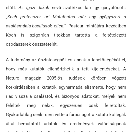
előtt.
Az igazi Jakob
nevű szatirikus lap így gúnyolódott:
„Koch professzor úr! Mutathatna már egy gyógyszert a
csalásmánia-bacillusok ellen!
”
Pasteur mintájára kezdetben
Koch is szigorúan titokban tartotta a feltételezett
csodaszerek összetételét.
A tudomány az őszinteségből és annak a lehetőségéből él,
hogy más kutatók ellenőrizhetik a tett kijelentéseket. A
Nature magazin 2005-ös, tudósok körében végzett
körkérdésében a kutatók egyharmada elismerte, hogy nem
riad vissza a csalástól, és bizonyos adatokat, melyek nem
feleltek meg nekik, egyszerűen csak félretoltak.
Gyakorlatilag senki sem vette a fáradságot a kutató kollégák
által bemutatott adatok és eredmények valódiságának