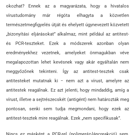
okozhat? Ennek az a magyarázata, hogy a hivatalos
vírustudomány már régóta elhagyta a közvetlen
természetmegfigyelés útját és ehelyett úgynevezett közvetett
„bizonyítási eljárásokat” alkalmaz, mint például az antitest-
és PCR-teszteket. Ezek a módszerek azonban olyan
eredményekhez vezetnek, amelyeket önmagukban véve
megalapozottan lehet kevésnek vagy akár egyáltalán nem
meggyőzőnek tekinteni. Így az antitest-tesztek csak
antitesteket mutatnak ki − nem azt a vírust, amelyre az
antitestek reagálnak. Ez azt jelenti, hogy mindaddig, amíg a
vírust, illetve a sejtrészecskét (antigént) nem határozták meg
pontosan, senki sem tudja megmondani, hogy ezek az
antitest-tesztek mire reagálnak. Ezek „nem specifikusak”.
Nincs ez másként a PCR-rel (polimeráz-láncreakció) sem,