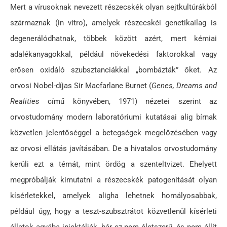
Mert a vírusoknak nevezett részecskék olyan sejtkultúrákból
származnak (in vitro), amelyek részecskéi genetikailag is
degenerálódhatnak, többek között azért, mert kémiai
adalékanyagokkal, például növekedési faktorokkal vagy
erősen oxidáló szubsztanciákkal „bombázták” őket. Az
orvosi Nobel-díjas Sir Macfarlane Burnet (
Genes, Dreams and
Realities
című könyvében, 1971) nézetei szerint az
orvostudomány modern laboratóriumi kutatásai alig bírnak
közvetlen jelentőséggel a betegségek megelőzésében vagy
az orvosi ellátás javításában. De a hivatalos orvostudomány
kerüli ezt a témát, mint ördög a szenteltvizet. Ehelyett
megpróbálják kimutatni a részecskék patogenitását olyan
kísérletekkel, amelyek aligha lehetnek homályosabbak,
például úgy, hogy a teszt-szubsztrátot közvetlenül kísérleti