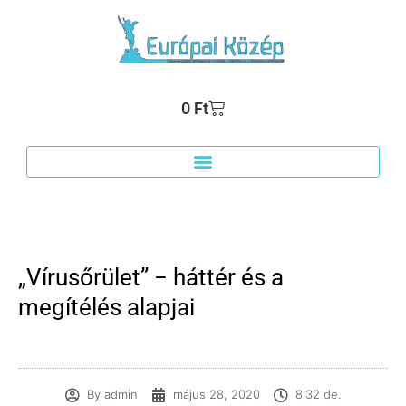
0
Ft
„Vírusőrület” − háttér és a
megítélés alapjai
By
admin
május 28, 2020
8:32 de.