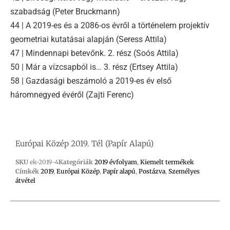
szabadság (Peter Bruckmann)
44 | A 2019-es és a 2086-os évről a történelem projektív
geometriai kutatásai alapján (Seress Attila)
47 | Mindennapi betevőnk. 2. rész (Soós Attila)
50 | Már a vízcsapból is… 3. rész (Ertsey Attila)
58 | Gazdasági beszámoló a 2019-es év első
háromnegyed évéről (Zajti Ferenc)
Európai Közép 2019. Tél (Papír Alapú)
SKU
ek-2019-4
Kategóriák
2019 évfolyam
,
Kiemelt termékek
Címkék
2019
,
Európai Közép
,
Papír alapú
,
Postázva
,
Személyes
átvétel