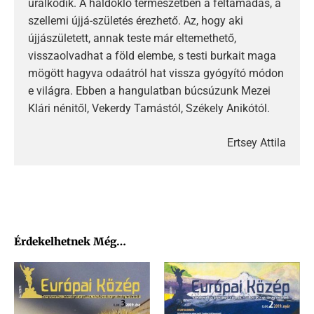
uralkodik. A haldokló természetben a feltámadás, a
szellemi újjá-születés érezhető. Az, hogy aki
újjászületett, annak teste már eltemethető,
visszaolvadhat a föld elembe, s testi burkait maga
mögött hagyva odaátról hat vissza gyógyító módon
e világra. Ebben a hangulatban búcsúzunk Mezei
Klári nénitől, Vekerdy Tamástól, Székely Anikótól.
Ertsey Attila
Érdekelhetnek Még…