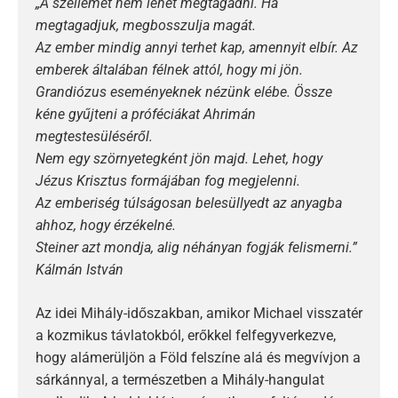
„A szellemet nem lehet megtagadni. Ha
megtagadjuk, megbosszulja magát.
Az ember mindig annyi terhet kap, amennyit elbír. Az
emberek általában félnek attól, hogy mi jön.
Grandiózus eseményeknek nézünk elébe. Össze
kéne gyűjteni a próféciákat Ahrimán
megtestesüléséről.
Nem egy szörnyetegként jön majd. Lehet, hogy
Jézus Krisztus formájában fog megjelenni.
Az emberiség túlságosan belesüllyedt az anyagba
ahhoz, hogy érzékelné.
Steiner azt mondja, alig néhányan fogják felismerni.”
Kálmán István
Az idei Mihály-időszakban, amikor Michael visszatér
a kozmikus távlatokból, erőkkel felfegyverkezve,
hogy alámerüljön a Föld felszíne alá és megvívjon a
sárkánnyal, a természetben a Mihály-hangulat