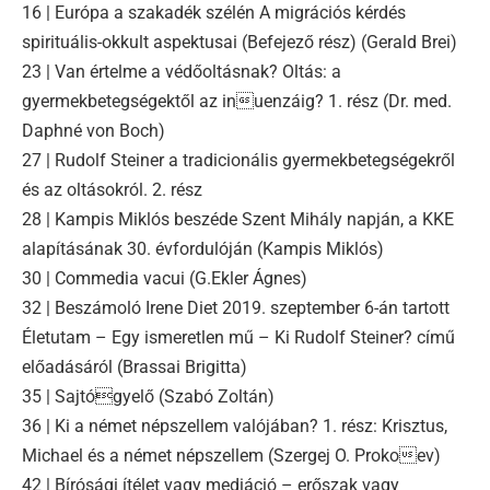
16 | Európa a szakadék szélén A migrációs kérdés
spirituális-okkult aspektusai (Befejező rész) (Gerald Brei)
23 | Van értelme a védőoltásnak? Oltás: a
gyermekbetegségektől az inuenzáig? 1. rész (Dr. med.
Daphné von Boch)
27 | Rudolf Steiner a tradicionális gyermekbetegségekről
és az oltásokról. 2. rész
28 | Kampis Miklós beszéde Szent Mihály napján, a KKE
alapításának 30. évfordulóján (Kampis Miklós)
30 | Commedia vacui (G.Ekler Ágnes)
32 | Beszámoló Irene Diet 2019. szeptember 6-án tartott
Életutam – Egy ismeretlen mű – Ki Rudolf Steiner? című
előadásáról (Brassai Brigitta)
35 | Sajtógyelő (Szabó Zoltán)
36 | Ki a német népszellem valójában? 1. rész: Krisztus,
Michael és a német népszellem (Szergej O. Prokoev)
42 | Bírósági ítélet vagy mediáció – erőszak vagy