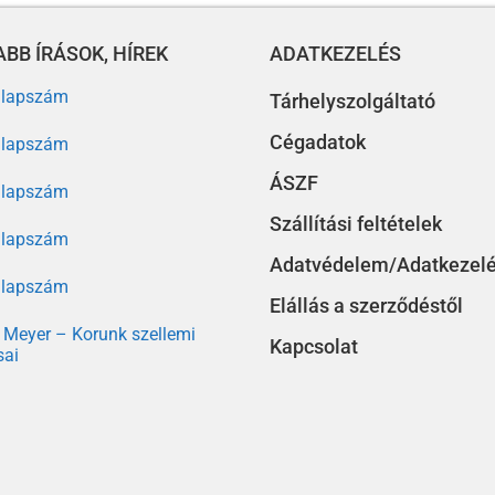
BB ÍRÁSOK, HÍREK
ADATKEZELÉS
. lapszám
Tárhelyszolgáltató
Cégadatok
. lapszám
ÁSZF
. lapszám
Szállítási feltételek
. lapszám
Adatvédelem/Adatkezel
. lapszám
Elállás a szerződéstől
Meyer – Korunk szellemi
Kapcsolat
sai