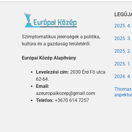
LEGÚJA
2025. 4
Szimptomatikus jelenségek a politika,
2025. 3
kultúra és a gazdaság területéről.
2025. 2
Európai Közép Alapítvány
2025. 1
Levelezési cím:
2030 Érd Fő utca
2024. 4
62-64.
Email:
Thomas 
azeuropaikozep@gmail.com
aspektu
Telefon:
+3670 614 7257