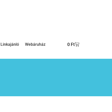
0
Ft
Linkajánló
Webáruház