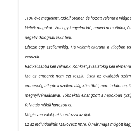
„100 éve megjelent Rudolf Steiner, és hozott valamit a világb
kiélték magukat. Volt egy kegyelmi idő, amivel nem éltünk, és 
negatív dolognak tekinteni.
Létezik egy szellemvilág. Ha valamit akarunk a világban ten
vesszük.
Radikálisabbá kell válnunk. Konkrét javaslatokig kell el-menn
Ma az emberek nem ezt teszik. Csak az evilágból szárm
emberiség átlépte a szellemvilág küszöbét, nem tudatosan, il
megnyilvánulásaival. Többektől elhangzott a napokban (Sz
folytatás nélkül hangzott el.
Mégis van valaki, aki hordozza az újat.
Ez az individualitás Makovecz Imre. Ő már maga mögött hagyo