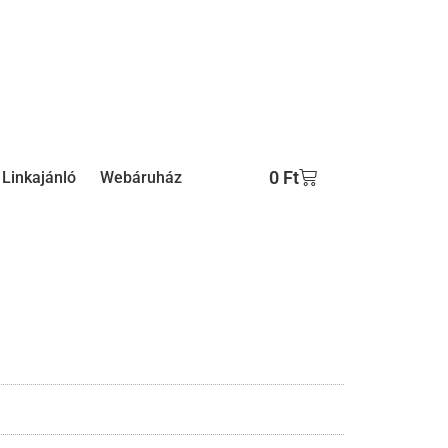
0
Ft
Linkajánló
Webáruház