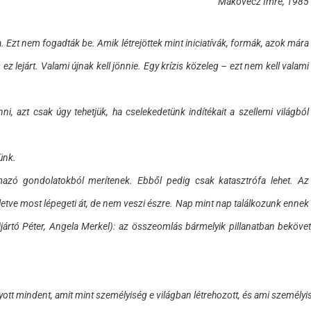
Makovecz Imre, 1985
a. Ezt nem fogadták be. Amik létrejöttek mint iniciatívák, formák, azok mára
ez lejárt. Valami újnak kell jönnie. Egy krízis közeleg – ezt nem kell valami
ni, azt csak úgy tehetjük, ha cselekedetünk indítékait a szellemi világból
ünk.
azó gondolatokból merítenek. Ebből pedig csak katasztrófa lehet. Az
letve most lépegeti át, de nem veszi észre. Nap mint nap találkozunk ennek
íjjártó Péter, Angela Merkel): az összeomlás bármelyik pillanatban bekö
tt mindent, amit mint személyiség e világban létrehozott, és ami személyis