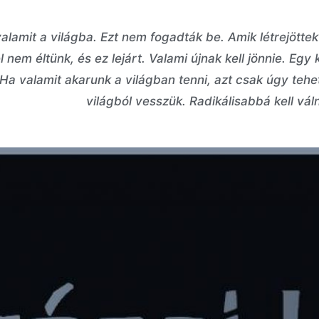
alamit a világba. Ezt nem fogadták be. Amik létrejöttek 
nem éltünk, és ez lejárt. Valami újnak kell jönnie. Egy 
 Ha valamit akarunk a világban tenni, azt csak úgy tehet
világból vesszük. Radikálisabbá kell vál