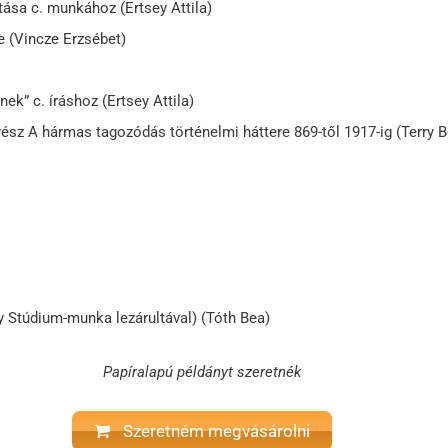
tása c. munkához (Ertsey Attila)
e (Vincze Erzsébet)
ek” c. íráshoz (Ertsey Attila)
 rész A hármas tagozódás történelmi háttere 869-től 1917-ig (Terry
y Stúdium-munka lezárultával) (Tóth Bea)
Papíralapú példányt szeretnék
Szeretném megvásárolni