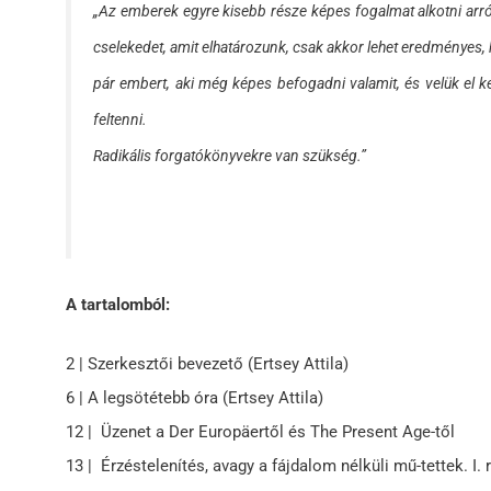
„Az emberek egyre kisebb része képes fogalmat alkotni arró
cselekedet, amit elhatározunk, csak akkor lehet eredményes, 
pár embert, aki még képes befogadni valamit, és velük el ke
feltenni.
Radikális forgatókönyvekre van szükség.”
A tartalomból:
2 | Szerkesztői bevezető (Ertsey Attila)
6 | A legsötétebb óra (Ertsey Attila)
12 | Üzenet a Der Europäertől és The Present Age-től
13 | Érzéstelenítés, avagy a fájdalom nélküli mű-tettek. I. 