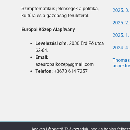
Szimptomatikus jelenségek a politika,
2025. 3
kultúra és a gazdaság területéről.
2025. 2
Európai Közép Alapítvány
2025. 1
Levelezési cím:
2030 Érd Fő utca
2024. 4
62-64.
Email:
Thomas 
azeuropaikozep@gmail.com
aspektu
Telefon:
+3670 614 7257
Kedves Látogató! Tájékoztatjuk, hogy a honlap felhas