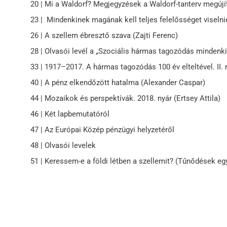
20 | Mi a Waldorf? Megjegyzések a Waldorf-tanterv megújí
23 | Mindenkinek magának kell teljes felelősséget viselni
26 | A szellem ébresztő szava (Zajti Ferenc)
28 | Olvasói levél a „Szociális hármas tagozódás mindenkin
33 | 1917–2017. A hármas tagozódás 100 év elteltével. II.
40 | A pénz elkendőzött hatalma (Alexander Caspar)
44 | Mozaikok és perspektívák. 2018. nyár (Ertsey Attila)
46 | Két lapbemutatóról
47 | Az Európai Közép pénzügyi helyzetéről
48 | Olvasói levelek
51 | Keressem-e a földi létben a szellemit? (Tűnődések eg