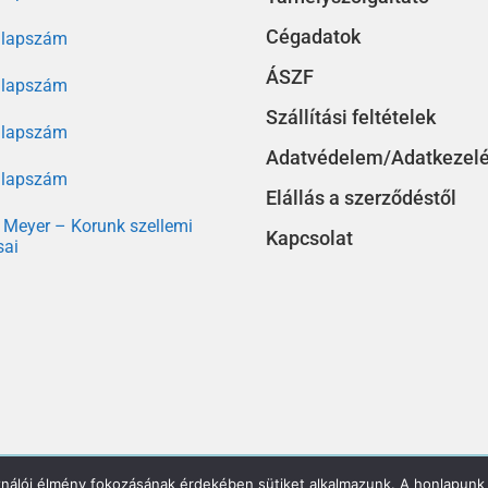
Cégadatok
. lapszám
ÁSZF
. lapszám
Szállítási feltételek
. lapszám
Adatvédelem/Adatkezel
. lapszám
Elállás a szerződéstől
Meyer – Korunk szellemi
Kapcsolat
sai
ználói élmény fokozásának érdekében sütiket alkalmazunk. A honlapunk 