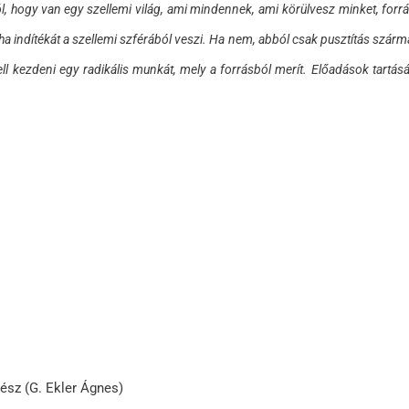
l, hogy van egy szellemi világ, ami mindennek, ami körülvesz minket, forr
ha indítékát a szellemi szférából veszi. Ha nem, abból csak pusztítás szárm
ll kezdeni egy radikális munkát, mely a forrásból merít. Előadások tartás
rész (G. Ekler Ágnes)